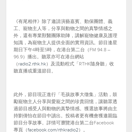
《有尾相伴》除了邀請演藝嘉賓、動保團體、義
工、寵物主人等，分享與動物之間的真摯情感之
外，還有專業獸醫團隊助陣，講解寵物健康及護理
知識，為寵物主人提供全面的實用資訊。節目逢星
期日下午4時至5時，在港台第二台（FM 94.8 –
96.9）播出。聽眾亦可在港台網站
（
radio2.rthk.hk
）及流動程式「RTHK隨身聽」收
聽直播或重溫節目。
此外，節目現正進行「毛孩故事大徵集」活動，鼓
勵寵物主人分享與愛寵之間的珍貴回憶，讓聽眾透
過節目感受人與動物的真摯情感。獲選故事將由主
持劉倩怡在節目中讀出。投稿者更有機會獲邀親臨
節目分享故事。詳情可瀏覽港台第二台Facebook
專頁（
facebook.com/rthkradio2
）。