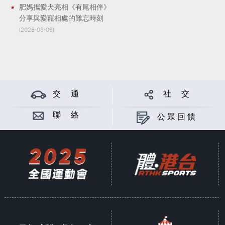
肥媽攜愛犬亮相《有尾相伴》
分享與愛寵相處的難忘時刻
(2026-08-09)
交 通
社 交
聯 絡
公眾回饋