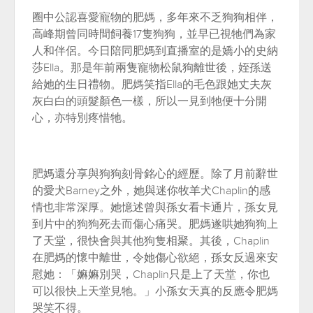
圈中公認喜愛寵物的肥媽，多年來不乏狗狗相伴，
高峰期曾同時間飼養17隻狗狗，並早已視牠們為家
人和伴侶。今日陪同肥媽到直播室的是嬌小的史納
莎Ella。那是年前兩隻寵物松鼠狗離世後，姪孫送
給她的生日禮物。肥媽笑指Ella的毛色跟她丈夫灰
灰白白的頭髮顏色一樣，所以一見到牠便十分開
心，亦特別疼惜牠。
肥媽還分享與狗狗刻骨銘心的經歷。除了月前辭世
的愛犬Barney之外，她與迷你牧羊犬Chaplin的感
情也非常深厚。她憶述曾與孫女看卡通片，孫女見
到片中的狗狗死去而傷心痛哭。肥媽遂哄她狗狗上
了天堂，很快會與其他狗隻相聚。其後，Chaplin
在肥媽的懷中離世，令她傷心欲絕，孫女反過來安
慰她：「嫲嫲別哭，Chaplin只是上了天堂，你也
可以很快上天堂見牠。」小孫女天真的反應令肥媽
哭笑不得。