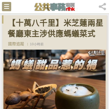
【十萬八千里】米芝蓮兩星
餐廳東主涉供應螞蟻菜式
檢方求囚一年
國際追蹤
10小時前