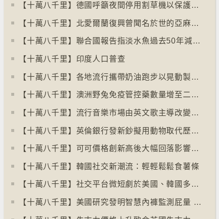
【十萬八千里】德國呼籲夜間停用割草機以保護刺蝟等動物
【十萬八千里】北愛爾蘭復興曾聞名於世的亞麻布產業
【十萬八千里】聯合國報告指淡水魚過去50年減少逾八成
【十萬八千里】印度人口普查
【十萬八千里】各地流行攜帶奶油跑步以晃動製造新鮮牛油
【十萬八千里】澳洲野兔免疫管控藥數量增至二億隻
【十萬八千里】流行音樂市場由英文歌主導改變為多國語言歌曲
【十萬八千里】英倫銀行發新鈔擬用動物取代歷史人物
【十萬八千里】可可價格創新高後大幅回落影響農民生計
【十萬八千里】韓國社交新潮流：輕輕鬆鬆食薯條
【十萬八千里】社交平台微短劇於美國、韓國多地掀熱潮
【十萬八千里】美國研究發明智慧內褲監測屁量 以助改善消化系統