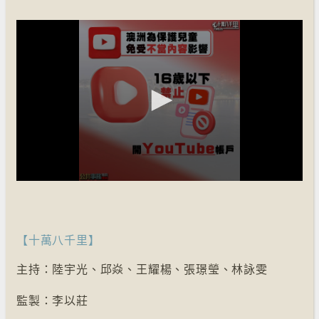
【十萬八千里】
主持：陸宇光、邱焱、王耀楊、張璟瑩、林詠雯
監製：李以莊