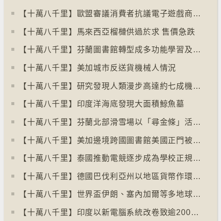
【十萬八千里】歐盟審議消費者抗議電子遊戲商關閉伺服器
【十萬八千里】馬來西亞榴槤供過於求 售價急跌
【十萬八千里】芬蘭圖書館轉型成多功能學習及娛樂中心
【十萬八千里】美加城市反送貨機械人情況
【十萬八千里】研究發現人類漫步高達約七成機率「逆時針」行走
【十萬八千里】印度洋海底發現大面積鯨魚墓
【十萬八千里】芬蘭北部滑雪場以「尋金條」活動吸引遊客
【十萬八千里】美加邊境跨國圖書館美國正門被禁另開「加拿大」門
【十萬八千里】泰國推動電競逐步成為學校正規課程
【十萬八千里】德國巴伐利亞州以地區貨幣作環保金融工具
【十萬八千里】世界盃伊朗、塞內加爾等多地球迷入境美國極有可能被拒絕入境
【十萬八千里】印度以新電腦系統改卷致逾200萬考生成績或有出錯