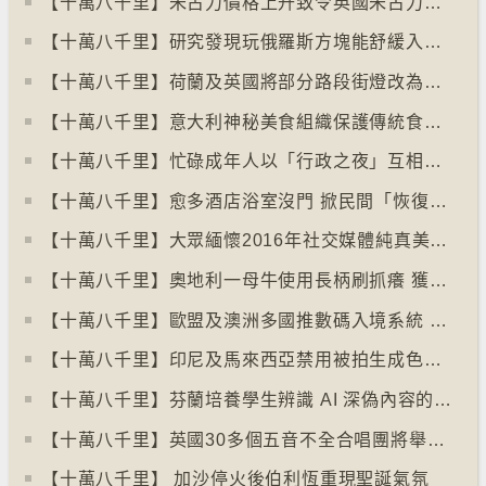
【十萬八千里】朱古力價格上升致令英國朱古力盜竊案高升
【十萬八千里】研究發現玩俄羅斯方塊能舒緩入侵性創傷後遺症
【十萬八千里】荷蘭及英國將部分路段街燈改為紅色
【十萬八千里】意大利神秘美食組織保護傳統食物、烹飪方法和菜餚
【十萬八千里】忙碌成年人以「行政之夜」互相督促完成擱置私務
【十萬八千里】愈多酒店浴室沒門 掀民間「恢復浴室門」倡議運動
【十萬八千里】大眾緬懷2016年社交媒體純真美好體驗
【十萬八千里】奧地利一母牛使用長柄刷抓癢 獲科學家確定懂得使用工具
【十萬八千里】歐盟及澳洲多國推數碼入境系統 毋須護照蓋章
【十萬八千里】印尼及馬來西亞禁用被拍生成色情影像的人工智能平台Grok
【十萬八千里】芬蘭培養學生辨識 AI 深偽內容的能力
【十萬八千里】英國30多個五音不全合唱團將舉行十周年誌慶
【十萬八千里】 加沙停火後伯利恆重現聖誕氣氛