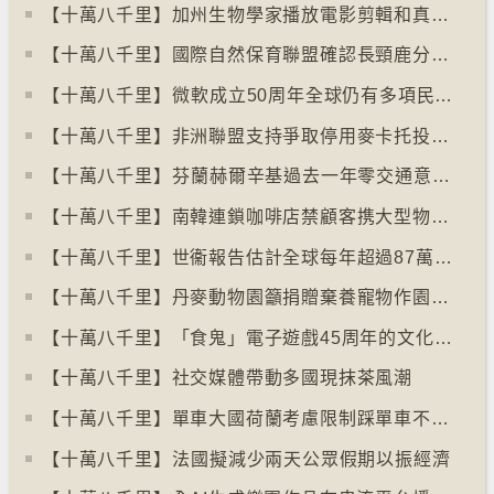
【十萬八千里】加州生物學家播放電影剪輯和真人聲音驅狼
【十萬八千里】國際自然保育聯盟確認長頸鹿分四個品種有助制訂保育方案
【十萬八千里】⁠微軟成立50周年全球仍有多項民生系統沿用舊視窗系統
【十萬八千里】非洲聯盟支持爭取停用麥卡托投影法地點
【十萬八千里】⁠芬蘭赫爾辛基過去一年零交通意外致死個案
【十萬八千里】南韓連鎖咖啡店禁顧客携大型物品以減少長期佔位辦公情況
【十萬八千里】世衞報告估計全球每年超過87萬死亡個案與孤獨病有關
【十萬八千里】丹麥動物園籲捐贈棄養寵物作園內動物食糧
【十萬八千里】「食鬼」電子遊戲45周年的文化現象
【十萬八千里】社交媒體帶動多國現抹茶風潮
【十萬八千里】單車大國荷蘭考慮限制踩單車不高於時速廿五公里
【十萬八千里】⁠法國擬減少兩天公眾假期以振經濟