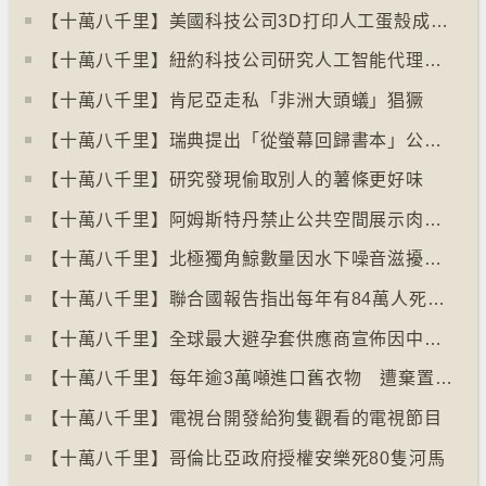
【十萬八千里】美國科技公司3D打印人工蛋殼成功孵化小雞
【十萬八千里】紐約科技公司研究人工智能代理失控情況
【十萬八千里】肯尼亞走私「非洲大頭蟻」猖獗
【十萬八千里】瑞典提出「從螢幕回歸書本」公帑購買實體書
【十萬八千里】研究發現偷取別人的薯條更好味
【十萬八千里】阿姆斯特丹禁止公共空間展示肉類和化石燃料廣告已促進碳中和
【十萬八千里】北極獨角鯨數量因水下噪音滋擾而減少
【十萬八千里】聯合國報告指出每年有84萬人死於工作情況欠佳
【十萬八千里】全球最大避孕套供應商宣佈因中東戰事漲價
【十萬八千里】每年逾3萬噸進口舊衣物 遭棄置於智利北部沙漠
【十萬八千里】電視台開發給狗隻觀看的電視節目
【十萬八千里】哥倫比亞政府授權安樂死80隻河馬