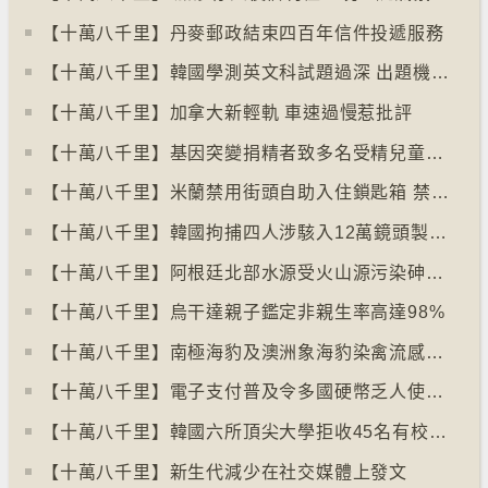
【十萬八千里】丹麥郵政結束四百年信件投遞服務
【十萬八千里】韓國學測英文科試題過深 出題機構院長引咎辭職
【十萬八千里】加拿大新輕軌 車速過慢惹批評
【十萬八千里】基因突變捐精者致多名受精兒童患癌
【十萬八千里】米蘭禁用街頭自助入住鎖匙箱 禁自助入住民宿
【十萬八千里】韓國拘捕四人涉駭入12萬鏡頭製色情內容
【十萬八千里】阿根廷北部水源受火山源污染砷含量超標
【十萬八千里】烏干達親子鑑定非親生率高達98%
【十萬八千里】南極海豹及澳洲象海豹染禽流感病毒恐擴散
【十萬八千里】電子支付普及令多國硬幣乏人使用甚至停產
【十萬八千里】韓國六所頂尖大學拒收45名有校園暴力紀錄者入學
【十萬八千里】新生代減少在社交媒體上發文