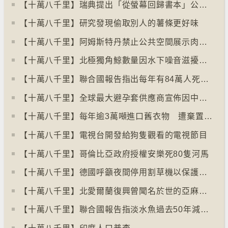
【十萬八千里】瑞典提出「從螢幕回歸書本」公帑購買實體書
【十萬八千里】研究發現偷取別人的薯條更好味
【十萬八千里】阿姆斯特丹禁止公共空間展示肉類和化石燃料廣告已促進碳中和
【十萬八千里】北極獨角鯨數量因水下噪音滋擾而減少
【十萬八千里】聯合國報告指出每年有84萬人死於工作情況欠佳
【十萬八千里】全球最大避孕套供應商宣佈因中東戰事漲價
【十萬八千里】每年逾3萬噸進口舊衣物 遭棄置於智利北部沙漠
【十萬八千里】電視台開發給狗隻觀看的電視節目
【十萬八千里】哥倫比亞政府授權安樂死80隻河馬
【十萬八千里】德國呼籲夜間停用割草機以保護刺蝟等動物
【十萬八千里】北愛爾蘭復興曾聞名於世的亞麻布產業
【十萬八千里】聯合國報告指淡水魚過去50年減少逾八成