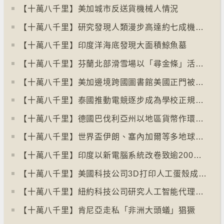
【十萬八千里】美加城市反送貨機械人情況
【十萬八千里】研究發現人類漫步高達約七成機率「逆時針」行走
【十萬八千里】印度洋海底發現大面積鯨魚墓
【十萬八千里】芬蘭北部滑雪場以「尋金條」活動吸引遊客
【十萬八千里】美加邊境跨國圖書館美國正門被禁另開「加拿大」門
【十萬八千里】泰國推動電競逐步成為學校正規課程
【十萬八千里】德國巴伐利亞州以地區貨幣作環保金融工具
【十萬八千里】世界盃伊朗、塞內加爾等多地球迷入境美國極有可能被拒絕入境
【十萬八千里】印度以新電腦系統改卷致逾200萬考生成績或有出錯
【十萬八千里】美國科技公司3D打印人工蛋殼成功孵化小雞
【十萬八千里】紐約科技公司研究人工智能代理失控情況
【十萬八千里】肯尼亞走私「非洲大頭蟻」猖獗