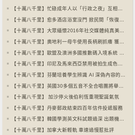
【十萬八千里】忙碌成年人以「行政之夜」互相督促完成擱置私務
【十萬八千里】愈多酒店浴室沒門 掀民間「恢復浴室門」倡議運動
【十萬八千里】大眾緬懷2016年社交媒體純真美好體驗
【十萬八千里】奧地利一母牛使用長柄刷抓癢 獲科學家確定懂得使用工具
【十萬八千里】歐盟及澳洲多國推數碼入境系統 毋須護照蓋章
【十萬八千里】印尼及馬來西亞禁用被拍生成色情影像的人工智能平台Grok
【十萬八千里】芬蘭培養學生辨識 AI 深偽內容的能力
【十萬八千里】英國30多個五音不全合唱團將舉行十周年誌慶
【十萬八千里】 加沙停火後伯利恆重現聖誕氣氛
【十萬八千里】丹麥郵政結束四百年信件投遞服務
【十萬八千里】韓國學測英文科試題過深 出題機構院長引咎辭職
【十萬八千里】加拿大新輕軌 車速過慢惹批評