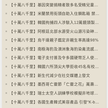
【十萬八千里】基因突變捐精者致多名受精兒童患癌
【十萬八千里】米蘭禁用街頭自助入住鎖匙箱 禁自助入住民宿
【十萬八千里】韓國拘捕四人涉駭入12萬鏡頭製色情內容
【十萬八千里】阿根廷北部水源受火山源污染砷含量超標
【十萬八千里】烏干達親子鑑定非親生率高達98%
【十萬八千里】南極海豹及澳洲象海豹染禽流感病毒恐擴散
【十萬八千里】電子支付普及令多國硬幣乏人使用甚至停產
【十萬八千里】韓國六所頂尖大學拒收45名有校園暴力紀錄者入學
【十萬八千里】新生代減少在社交媒體上發文
【十萬八千里】墨西哥亡靈節「亡靈之花」萬壽菊失收
【十萬八千里】瑞士太空人訓練學校模擬非地球生活
【十萬八千里】各國生產韓式美容產品 引發“K-beauty”定義討論