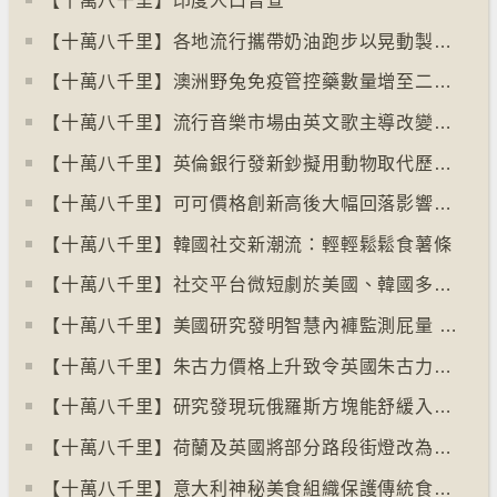
【十萬八千里】印度人口普查
【十萬八千里】各地流行攜帶奶油跑步以晃動製造新鮮牛油
【十萬八千里】澳洲野兔免疫管控藥數量增至二億隻
【十萬八千里】流行音樂市場由英文歌主導改變為多國語言歌曲
【十萬八千里】英倫銀行發新鈔擬用動物取代歷史人物
【十萬八千里】可可價格創新高後大幅回落影響農民生計
【十萬八千里】韓國社交新潮流：輕輕鬆鬆食薯條
【十萬八千里】社交平台微短劇於美國、韓國多地掀熱潮
【十萬八千里】美國研究發明智慧內褲監測屁量 以助改善消化系統
【十萬八千里】朱古力價格上升致令英國朱古力盜竊案高升
【十萬八千里】研究發現玩俄羅斯方塊能舒緩入侵性創傷後遺症
【十萬八千里】荷蘭及英國將部分路段街燈改為紅色
【十萬八千里】意大利神秘美食組織保護傳統食物、烹飪方法和菜餚