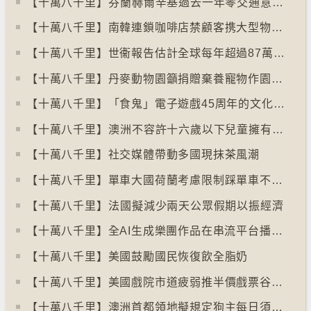
【十萬八千里】⁠芬蘭赫爾辛基過去一年零交通意外致死個案
【十萬八千里】南韓連鎖咖啡店禁顧客携大型物品以減少長期佔位辦公情況
【十萬八千里】世衞報告估計全球每年超過87萬死亡個案與孤獨病有關
【十萬八千里】丹麥動物園籲捐贈棄養寵物作園內動物食糧
【十萬八千里】「食鬼」電子遊戲45周年的文化現象
【十萬八千里】⁠澳洲不容許十六歲以下兒童擁有YOUTUBE帳戶
【十萬八千里】社交媒體帶動多國現抹茶風潮
【十萬八千里】單車大國荷蘭考慮限制踩單車不高於時速廿五公里
【十萬八千里】⁠法國擬減少兩天公眾假期以振經濟
【十萬八千里】全AI生成樂團作品在串流平台播放率累積過百萬
【十萬八千里】美國鼓勵國民恢復飲全脂奶
【十萬八千里】美國戲院市道疲弱推半價戲票谷生意
【十萬八千里】澳洲首都領地擬規定狗主每日須陪狗隻三小時