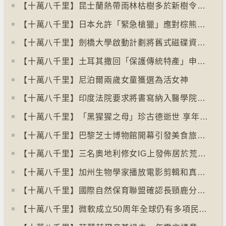
【十萬八千里】昆士蘭熱帶雨林枯樹多於新樹令二氧化碳釋出量多於吸收量
【十萬八千里】日本允許「緊急槍獵」應對棕熊襲擊人類事件急增
【十萬八千里】劍橋大學啟動計劃將舊式磁碟資料存檔
【十萬八千里】土耳其撒回「保護傳統特產」申請德國烤肉多樣性獲保護
【十萬八千里】尼泊爾兩歲女童獲選為活女神
【十萬八千里】印度法院要求將書寫納入醫學院課程
【十萬八千里】「黑猩猩之母」珍古德逝世 享年91歲
【十萬八千里】巴黎芝士博物館開幕引發美食旅遊熱潮
【十萬八千里】三名奧地利修女IG上發佈居於荒廢修道院情況結果廣受歡迎
【十萬八千里】加州生物學家播放電影剪輯和真人聲音驅狼
【十萬八千里】國際自然保育聯盟確認長頸鹿分四個品種有助制訂保育方案
【十萬八千里】⁠微軟成立50周年全球仍有多項民生系統沿用舊視窗系統