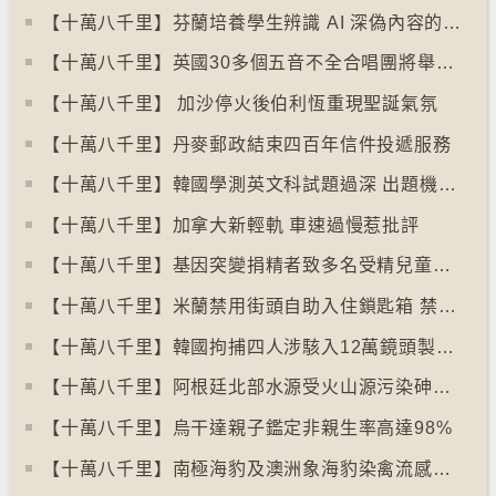
【十萬八千里】芬蘭培養學生辨識 AI 深偽內容的能力
【十萬八千里】英國30多個五音不全合唱團將舉行十周年誌慶
【十萬八千里】 加沙停火後伯利恆重現聖誕氣氛
【十萬八千里】丹麥郵政結束四百年信件投遞服務
【十萬八千里】韓國學測英文科試題過深 出題機構院長引咎辭職
【十萬八千里】加拿大新輕軌 車速過慢惹批評
【十萬八千里】基因突變捐精者致多名受精兒童患癌
【十萬八千里】米蘭禁用街頭自助入住鎖匙箱 禁自助入住民宿
【十萬八千里】韓國拘捕四人涉駭入12萬鏡頭製色情內容
【十萬八千里】阿根廷北部水源受火山源污染砷含量超標
【十萬八千里】烏干達親子鑑定非親生率高達98%
【十萬八千里】南極海豹及澳洲象海豹染禽流感病毒恐擴散