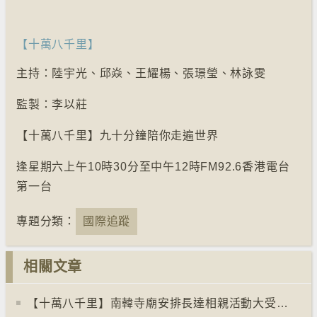
【十萬八千里】
主持：陸宇光、邱焱、王耀楊、張璟瑩、林詠雯
監製：李以莊
【十萬八千里】九十分鐘陪你走遍世界
逢星期六上午10時30分至中午12時FM92.6香港電台
第一台
專題分類：
國際追蹤
相關文章
【十萬八千里】南韓寺廟安排長達相親活動大受歡迎