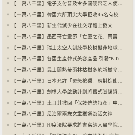
【十萬八千里】電子支付普及令多國硬幣乏人使用甚至停產
【十萬八千里】韓國六所頂尖大學拒收45名有校園暴力紀錄者入學
【十萬八千里】新生代減少在社交媒體上發文
【十萬八千里】墨西哥亡靈節「亡靈之花」萬壽菊失收
【十萬八千里】瑞士太空人訓練學校模擬非地球生活
【十萬八千里】各國生產韓式美容產品 引發“K-beauty”定義討論
【十萬八千里】昆士蘭熱帶雨林枯樹多於新樹令二氧化碳釋出量多於吸收量
【十萬八千里】日本允許「緊急槍獵」應對棕熊襲擊人類事件急增
【十萬八千里】劍橋大學啟動計劃將舊式磁碟資料存檔
【十萬八千里】土耳其撒回「保護傳統特產」申請德國烤肉多樣性獲保護
【十萬八千里】尼泊爾兩歲女童獲選為活女神
【十萬八千里】印度法院要求將書寫納入醫學院課程