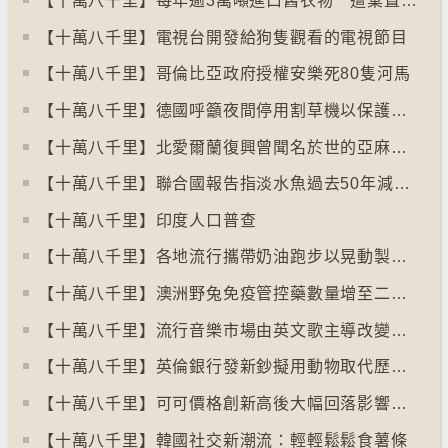
【十萬八千里】每年逾3萬噸進口舊衣物 遭棄置於智利北部沙漠
【十萬八千里】電視台開發給狗隻觀看的電視節目
【十萬八千里】哥倫比亞政府授權安樂死80隻河馬
【十萬八千里】德國呼籲夜間停用割草機以保護刺蝟等動物
【十萬八千里】北愛爾蘭復興曾聞名於世的亞麻布產業
【十萬八千里】聯合國報告指淡水魚過去50年減少逾八成
【十萬八千里】印度人口普查
【十萬八千里】各地流行攜帶奶油跑步以晃動製造新鮮牛油
【十萬八千里】澳洲野兔免疫管控藥數量增至二億隻
【十萬八千里】流行音樂市場由英文歌主導改變為多國語言歌曲
【十萬八千里】英倫銀行發新鈔擬用動物取代歷史人物
【十萬八千里】可可價格創新高後大幅回落影響農民生計
【十萬八千里】韓國社交新潮流：輕輕鬆鬆食薯條