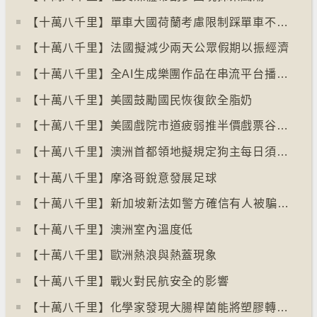
【十萬八千里】單車大國荷蘭考慮限制踩單車不高於時速廿五公里
【十萬八千里】⁠法國擬減少兩天公眾假期以振經濟
【十萬八千里】全AI生成樂團作品在串流平台播放率累積過百萬
【十萬八千里】美國鼓勵國民恢復飲全脂奶
【十萬八千里】美國戲院市道疲弱推半價戲票谷生意
【十萬八千里】澳洲首都領地擬規定狗主每日須陪狗隻三小時
【十萬八千里】摩洛哥銳意發展足球
【十萬八千里】⁠新加坡新法如警方確信有人被騙可凍結其戶口
【十萬八千里】澳洲室內溫度低
【十萬八千里】歐洲熱浪與熱蓋現象
【十萬八千里】戰火對民航安全的影響
【十萬八千里】化學家發現大腸桿菌能將塑膠轉化為止痛藥