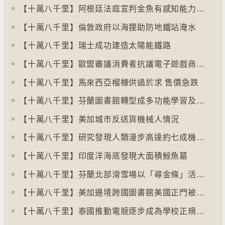
【十萬八千里】阿根廷法庭宣判金魚有感知能力須從壽司店移走
【十萬八千里】倫敦政府以海狸助防地鐵站淹水
【十萬八千里】瑞士成功建造太陽能鐵路
【十萬八千里】歐盟審議消費者抗議電子遊戲商關閉伺服器
【十萬八千里】馬來西亞榴槤供過於求 售價急跌
【十萬八千里】芬蘭圖書館轉型成多功能學習及娛樂中心
【十萬八千里】美加城市反送貨機械人情況
【十萬八千里】研究發現人類漫步高達約七成機率「逆時針」行走
【十萬八千里】印度洋海底發現大面積鯨魚墓
【十萬八千里】芬蘭北部滑雪場以「尋金條」活動吸引遊客
【十萬八千里】美加邊境跨國圖書館美國正門被禁另開「加拿大」門
【十萬八千里】泰國推動電競逐步成為學校正規課程