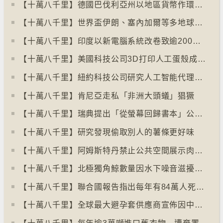
【十萬八千里】德國巴伐利亞州以地區貨幣作環保金融工具
【十萬八千里】世界盃伊朗、塞內加爾等多地球迷入境美國極有可能被拒絕入境
【十萬八千里】印度以新電腦系統改卷致逾200萬考生成績或有出錯
【十萬八千里】美國科技公司3D打印人工蛋殼成功孵化小雞
【十萬八千里】紐約科技公司研究人工智能代理失控情況
【十萬八千里】肯尼亞走私「非洲大頭蟻」猖獗
【十萬八千里】瑞典提出「從螢幕回歸書本」公帑購買實體書
【十萬八千里】研究發現偷取別人的薯條更好味
【十萬八千里】阿姆斯特丹禁止公共空間展示肉類和化石燃料廣告已促進碳中和
【十萬八千里】北極獨角鯨數量因水下噪音滋擾而減少
【十萬八千里】聯合國報告指出每年有84萬人死於工作情況欠佳
【十萬八千里】全球最大避孕套供應商宣佈因中東戰事漲價