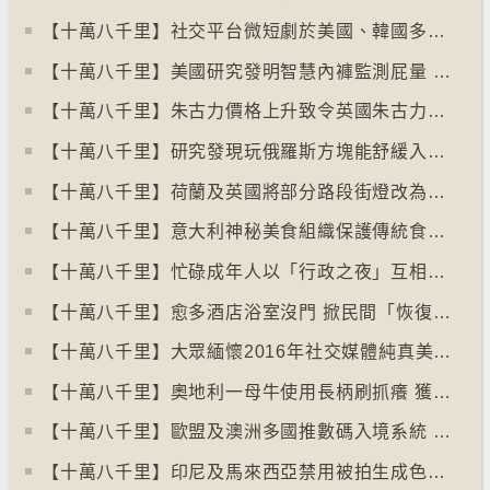
【十萬八千里】社交平台微短劇於美國、韓國多地掀熱潮
【十萬八千里】美國研究發明智慧內褲監測屁量 以助改善消化系統
【十萬八千里】朱古力價格上升致令英國朱古力盜竊案高升
【十萬八千里】研究發現玩俄羅斯方塊能舒緩入侵性創傷後遺症
【十萬八千里】荷蘭及英國將部分路段街燈改為紅色
【十萬八千里】意大利神秘美食組織保護傳統食物、烹飪方法和菜餚
【十萬八千里】忙碌成年人以「行政之夜」互相督促完成擱置私務
【十萬八千里】愈多酒店浴室沒門 掀民間「恢復浴室門」倡議運動
【十萬八千里】大眾緬懷2016年社交媒體純真美好體驗
【十萬八千里】奧地利一母牛使用長柄刷抓癢 獲科學家確定懂得使用工具
【十萬八千里】歐盟及澳洲多國推數碼入境系統 毋須護照蓋章
【十萬八千里】印尼及馬來西亞禁用被拍生成色情影像的人工智能平台Grok