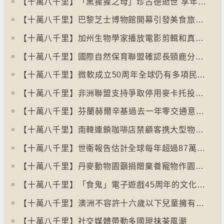
【十萬八千里】「黑猩猩之母」珍古德逝世 享年91歲
【十萬八千里】巴黎芝士博物館開幕引發美食旅遊熱潮
【十萬八千里】加州生物學家播放電影剪輯和真人聲音驅狼
【十萬八千里】國際自然保育聯盟確認長頸鹿分四個品種有助制訂保育方案
【十萬八千里】⁠微軟成立50周年全球仍有多項民生系統沿用舊視窗系統
【十萬八千里】非洲聯盟支持爭取停用麥卡托投影法地點
【十萬八千里】⁠芬蘭赫爾辛基過去一年零交通意外致死個案
【十萬八千里】南韓連鎖咖啡店禁顧客携大型物品以減少長期佔位辦公情況
【十萬八千里】世衞報告估計全球每年超過87萬死亡個案與孤獨病有關
【十萬八千里】丹麥動物園籲捐贈棄養寵物作園內動物食糧
【十萬八千里】「食鬼」電子遊戲45周年的文化現象
【十萬八千里】⁠澳洲不容許十六歲以下兒童擁有YOUTUBE帳戶
【十萬八千里】社交媒體帶動多國現抹茶風潮