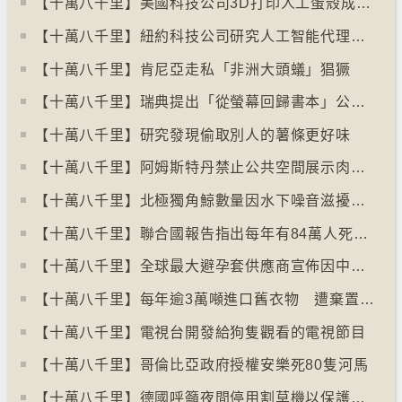
【十萬八千里】美國科技公司3D打印人工蛋殼成功孵化小雞
【十萬八千里】紐約科技公司研究人工智能代理失控情況
【十萬八千里】肯尼亞走私「非洲大頭蟻」猖獗
【十萬八千里】瑞典提出「從螢幕回歸書本」公帑購買實體書
【十萬八千里】研究發現偷取別人的薯條更好味
【十萬八千里】阿姆斯特丹禁止公共空間展示肉類和化石燃料廣告已促進碳中和
【十萬八千里】北極獨角鯨數量因水下噪音滋擾而減少
【十萬八千里】聯合國報告指出每年有84萬人死於工作情況欠佳
【十萬八千里】全球最大避孕套供應商宣佈因中東戰事漲價
【十萬八千里】每年逾3萬噸進口舊衣物 遭棄置於智利北部沙漠
【十萬八千里】電視台開發給狗隻觀看的電視節目
【十萬八千里】哥倫比亞政府授權安樂死80隻河馬
【十萬八千里】德國呼籲夜間停用割草機以保護刺蝟等動物