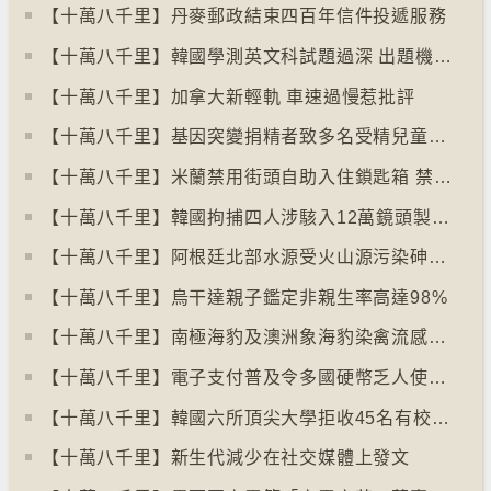
【十萬八千里】丹麥郵政結束四百年信件投遞服務
【十萬八千里】韓國學測英文科試題過深 出題機構院長引咎辭職
【十萬八千里】加拿大新輕軌 車速過慢惹批評
【十萬八千里】基因突變捐精者致多名受精兒童患癌
【十萬八千里】米蘭禁用街頭自助入住鎖匙箱 禁自助入住民宿
【十萬八千里】韓國拘捕四人涉駭入12萬鏡頭製色情內容
【十萬八千里】阿根廷北部水源受火山源污染砷含量超標
【十萬八千里】烏干達親子鑑定非親生率高達98%
【十萬八千里】南極海豹及澳洲象海豹染禽流感病毒恐擴散
【十萬八千里】電子支付普及令多國硬幣乏人使用甚至停產
【十萬八千里】韓國六所頂尖大學拒收45名有校園暴力紀錄者入學
【十萬八千里】新生代減少在社交媒體上發文