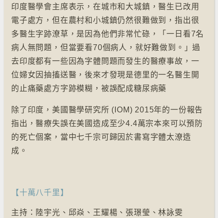
印度醫學會主席表示，在城市和大城鎮，醫生已改用
電子處方，但在農村和小城鎮仍然很難做到，指出很
多醫生字跡潦草，是因為他們非常忙碌，「一日看7名
病人無問題，但當要看70個病人，就好難做到。」過
去印度都有一些因為字體問題而發生的醫療事故，一
位婦女因抽搐送醫，後來才發現是德里的一名醫生開
的止痛藥處方字跡模糊，被誤配成糖尿病藥
除了印度，美國醫學研究所 (IOM) 2015年的一份報告
指出，醫療失誤在美國造成至少4.4萬宗本來可以預防
的死亡個案，當中七千宗可歸因於書寫字體太潦造
成。
【十萬八千里】
主持：陸宇光、邱焱、王耀楊、張璟瑩、林詠雯