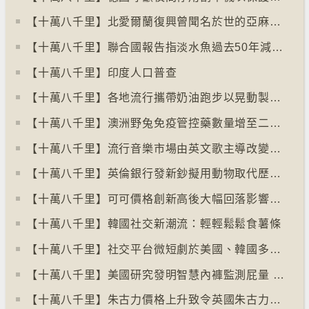
【十萬八千里】北愛爾蘭復興曾聞名於世的亞麻布產業
【十萬八千里】聯合國報告指淡水魚過去50年減少逾八成
【十萬八千里】印度人口普查
【十萬八千里】各地流行攜帶奶油跑步以晃動製造新鮮牛油
【十萬八千里】澳洲野兔免疫管控藥數量增至二億隻
【十萬八千里】流行音樂市場由英文歌主導改變為多國語言歌曲
【十萬八千里】英倫銀行發新鈔擬用動物取代歷史人物
【十萬八千里】可可價格創新高後大幅回落影響農民生計
【十萬八千里】韓國社交新潮流：輕輕鬆鬆食薯條
【十萬八千里】社交平台微短劇於美國、韓國多地掀熱潮
【十萬八千里】美國研究發明智慧內褲監測屁量 以助改善消化系統
【十萬八千里】朱古力價格上升致令英國朱古力盜竊案高升