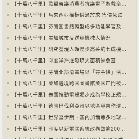
【十萬八千里】歐盟審議消費者抗議電子遊戲商關閉伺服器
【十萬八千里】馬來西亞榴槤供過於求 售價急跌
【十萬八千里】芬蘭圖書館轉型成多功能學習及娛樂中心
【十萬八千里】美加城市反送貨機械人情況
【十萬八千里】研究發現人類漫步高達約七成機率「逆時針」行走
【十萬八千里】印度洋海底發現大面積鯨魚墓
【十萬八千里】芬蘭北部滑雪場以「尋金條」活動吸引遊客
【十萬八千里】美加邊境跨國圖書館美國正門被禁另開「加拿大」門
【十萬八千里】泰國推動電競逐步成為學校正規課程
【十萬八千里】德國巴伐利亞州以地區貨幣作環保金融工具
【十萬八千里】世界盃伊朗、塞內加爾等多地球迷入境美國極有可能被拒絕入境
【十萬八千里】印度以新電腦系統改卷致逾200萬考生成績或有出錯