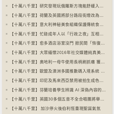
【十萬八千里】研究發現玩俄羅斯方塊能舒緩入侵性創傷後遺症
【十萬八千里】荷蘭及英國將部分路段街燈改為紅色
【十萬八千里】意大利神秘美食組織保護傳統食物、烹飪方法和菜餚
【十萬八千里】忙碌成年人以「行政之夜」互相督促完成擱置私務
【十萬八千里】愈多酒店浴室沒門 掀民間「恢復浴室門」倡議運動
【十萬八千里】大眾緬懷2016年社交媒體純真美好體驗
【十萬八千里】奧地利一母牛使用長柄刷抓癢 獲科學家確定懂得使用工具
【十萬八千里】歐盟及澳洲多國推數碼入境系統 毋須護照蓋章
【十萬八千里】印尼及馬來西亞禁用被拍生成色情影像的人工智能平台Grok
【十萬八千里】芬蘭培養學生辨識 AI 深偽內容的能力
【十萬八千里】英國30多個五音不全合唱團將舉行十周年誌慶
【十萬八千里】 加沙停火後伯利恆重現聖誕氣氛