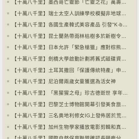
【十萬八千里】墨西哥亡靈節「亡靈之花」萬壽菊失收
【十萬八千里】瑞士太空人訓練學校模擬非地球生活
【十萬八千里】各國生產韓式美容產品 引發“K-beauty”定義討論
【十萬八千里】昆士蘭熱帶雨林枯樹多於新樹令二氧化碳釋出量多於吸收量
【十萬八千里】日本允許「緊急槍獵」應對棕熊襲擊人類事件急增
【十萬八千里】劍橋大學啟動計劃將舊式磁碟資料存檔
【十萬八千里】土耳其撒回「保護傳統特產」申請德國烤肉多樣性獲保護
【十萬八千里】尼泊爾兩歲女童獲選為活女神
【十萬八千里】「黑猩猩之母」珍古德逝世 享年91歲
【十萬八千里】巴黎芝士博物館開幕引發美食旅遊熱潮
【十萬八千里】三名奧地利修女IG上發佈居於荒廢修道院情況結果廣受歡迎
【十萬八千里】加州生物學家播放電影剪輯和真人聲音驅狼
【十萬八千里】國際自然保育聯盟確認長頸鹿分四個品種有助制訂保育方案