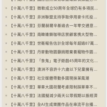
【十萬八千里】⁠微軟成立50周年全球仍有多項民生系統沿用舊視窗系統
【十萬八千里】非洲聯盟支持爭取停用麥卡托投影法地點
【十萬八千里】⁠芬蘭赫爾辛基過去一年零交通意外致死個案
【十萬八千里】南韓連鎖咖啡店禁顧客携大型物品以減少長期佔位辦公情況
【十萬八千里】世衞報告估計全球每年超過87萬死亡個案與孤獨病有關
【十萬八千里】丹麥動物園籲捐贈棄養寵物作園內動物食糧
【十萬八千里】「食鬼」電子遊戲45周年的文化現象
【十萬八千里】⁠澳洲不容許十六歲以下兒童擁有YOUTUBE帳戶
【十萬八千里】社交媒體帶動多國現抹茶風潮
【十萬八千里】單車大國荷蘭考慮限制踩單車不高於時速廿五公里
【十萬八千里】⁠法國擬減少兩天公眾假期以振經濟
【十萬八千里】全AI生成樂團作品在串流平台播放率累積過百萬