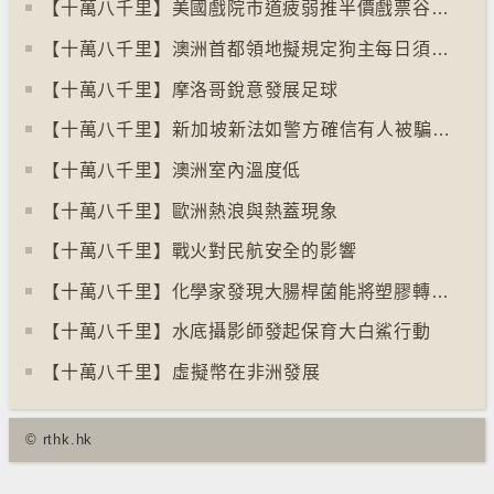
【十萬八千里】美國戲院市道疲弱推半價戲票谷生意
【十萬八千里】澳洲首都領地擬規定狗主每日須陪狗隻三小時
【十萬八千里】摩洛哥銳意發展足球
【十萬八千里】⁠新加坡新法如警方確信有人被騙可凍結其戶口
【十萬八千里】澳洲室內溫度低
【十萬八千里】歐洲熱浪與熱蓋現象
【十萬八千里】戰火對民航安全的影響
【十萬八千里】化學家發現大腸桿菌能將塑膠轉化為止痛藥
【十萬八千里】水底攝影師發起保育大白鯊行動
【十萬八千里】⁠虛擬幣在非洲發展
© rthk.hk