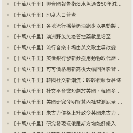
【十萬八千里】聯合國報告指淡水魚過去50年減少逾八成
【十萬八千里】印度人口普查
【十萬八千里】各地流行攜帶奶油跑步以晃動製造新鮮牛油
【十萬八千里】澳洲野兔免疫管控藥數量增至二億隻
【十萬八千里】流行音樂市場由英文歌主導改變為多國語言歌曲
【十萬八千里】英倫銀行發新鈔擬用動物取代歷史人物
【十萬八千里】可可價格創新高後大幅回落影響農民生計
【十萬八千里】韓國社交新潮流：輕輕鬆鬆食薯條
【十萬八千里】社交平台微短劇於美國、韓國多地掀熱潮
【十萬八千里】美國研究發明智慧內褲監測屁量 以助改善消化系統
【十萬八千里】朱古力價格上升致令英國朱古力盜竊案高升
【十萬八千里】研究發現玩俄羅斯方塊能舒緩入侵性創傷後遺症