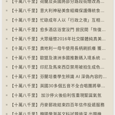
【十萬八千里】荷蘭及英國將部分路段街燈改為紅色
【十萬八千里】意大利神秘美食組織保護傳統食物、烹飪方法和菜餚
【十萬八千里】忙碌成年人以「行政之夜」互相督促完成擱置私務
【十萬八千里】愈多酒店浴室沒門 掀民間「恢復浴室門」倡議運動
【十萬八千里】大眾緬懷2016年社交媒體純真美好體驗
【十萬八千里】奧地利一母牛使用長柄刷抓癢 獲科學家確定懂得使用工具
【十萬八千里】歐盟及澳洲多國推數碼入境系統 毋須護照蓋章
【十萬八千里】印尼及馬來西亞禁用被拍生成色情影像的人工智能平台Grok
【十萬八千里】芬蘭培養學生辨識 AI 深偽內容的能力
【十萬八千里】英國30多個五音不全合唱團將舉行十周年誌慶
【十萬八千里】 加沙停火後伯利恆重現聖誕氣氛
【十萬八千里】丹麥郵政結束四百年信件投遞服務
【十萬八千里】韓國學測英文科試題過深 出題機構院長引咎辭職