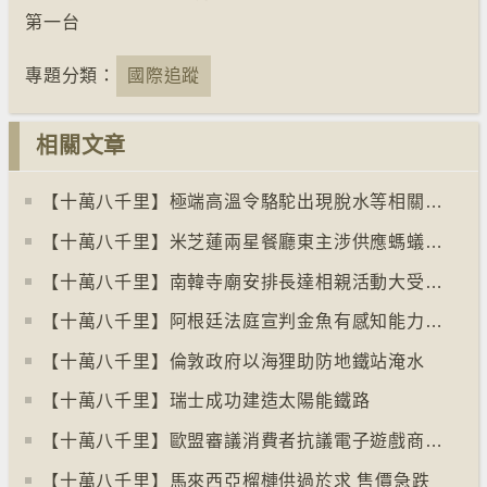
第一台
專題分類：
國際追蹤
相關文章
【十萬八千里】極端高溫令駱駝出現脫水等相關疾病
【十萬八千里】米芝蓮兩星餐廳東主涉供應螞蟻菜式 檢方求囚一年
【十萬八千里】南韓寺廟安排長達相親活動大受歡迎
【十萬八千里】阿根廷法庭宣判金魚有感知能力須從壽司店移走
【十萬八千里】倫敦政府以海狸助防地鐵站淹水
【十萬八千里】瑞士成功建造太陽能鐵路
【十萬八千里】歐盟審議消費者抗議電子遊戲商關閉伺服器
【十萬八千里】馬來西亞榴槤供過於求 售價急跌