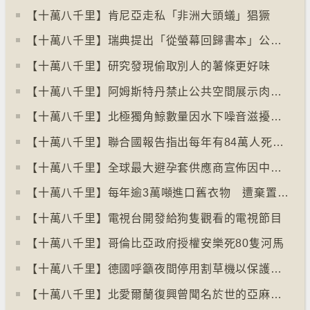
【十萬八千里】肯尼亞走私「非洲大頭蟻」猖獗
【十萬八千里】瑞典提出「從螢幕回歸書本」公帑購買實體書
【十萬八千里】研究發現偷取別人的薯條更好味
【十萬八千里】阿姆斯特丹禁止公共空間展示肉類和化石燃料廣告已促進碳中和
【十萬八千里】北極獨角鯨數量因水下噪音滋擾而減少
【十萬八千里】聯合國報告指出每年有84萬人死於工作情況欠佳
【十萬八千里】全球最大避孕套供應商宣佈因中東戰事漲價
【十萬八千里】每年逾3萬噸進口舊衣物 遭棄置於智利北部沙漠
【十萬八千里】電視台開發給狗隻觀看的電視節目
【十萬八千里】哥倫比亞政府授權安樂死80隻河馬
【十萬八千里】德國呼籲夜間停用割草機以保護刺蝟等動物
【十萬八千里】北愛爾蘭復興曾聞名於世的亞麻布產業