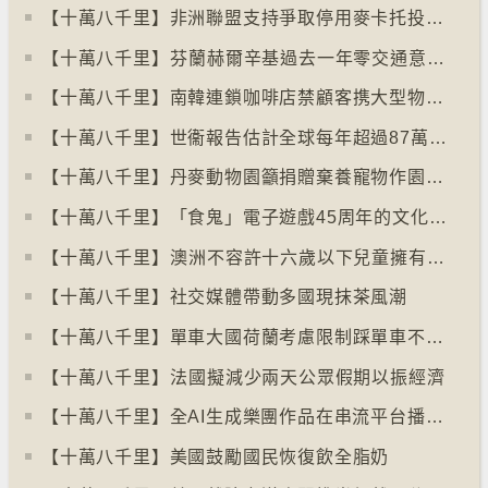
【十萬八千里】非洲聯盟支持爭取停用麥卡托投影法地點
【十萬八千里】⁠芬蘭赫爾辛基過去一年零交通意外致死個案
【十萬八千里】南韓連鎖咖啡店禁顧客携大型物品以減少長期佔位辦公情況
【十萬八千里】世衞報告估計全球每年超過87萬死亡個案與孤獨病有關
【十萬八千里】丹麥動物園籲捐贈棄養寵物作園內動物食糧
【十萬八千里】「食鬼」電子遊戲45周年的文化現象
【十萬八千里】⁠澳洲不容許十六歲以下兒童擁有YOUTUBE帳戶
【十萬八千里】社交媒體帶動多國現抹茶風潮
【十萬八千里】單車大國荷蘭考慮限制踩單車不高於時速廿五公里
【十萬八千里】⁠法國擬減少兩天公眾假期以振經濟
【十萬八千里】全AI生成樂團作品在串流平台播放率累積過百萬
【十萬八千里】美國鼓勵國民恢復飲全脂奶