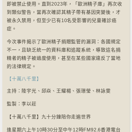
即被禁止使用。直到2023年，「歐洲精子庫」再次收
到類似警告，當再次確認其精子帶有基因突變後，才
被永久禁用，但至少已有10名受影響的兒童確診癌
症。
今次事件揭示了歐洲精子捐贈監管的漏洞：各國規定
不一，且缺乏統一的資料庫和追蹤系統，導致這名捐
精者的精子被過度使用，甚至在某些國家違反了當地
的法律規定。
【十萬八千里】
主持：陸宇光、邱焱、王耀楊、張璟瑩、林詠雯
監製：李以莊
【十萬八千里】九十分鐘陪你走遍世界
逢星期六上午10時30分至中午12時FM92.6香港電台