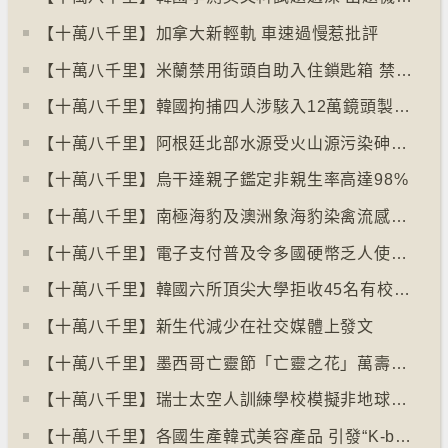
【十萬八千里】加拿大新輕軌 車速過慢惹批評
【十萬八千里】米蘭禁用街頭自助入住鎖匙箱 禁自助入住民宿
【十萬八千里】韓國拘捕四人涉駭入12萬鏡頭製色情內容
【十萬八千里】阿根廷北部水源受火山源污染砷含量超標
【十萬八千里】烏干達親子鑑定非親生率高達98%
【十萬八千里】南極海豹及澳洲象海豹染禽流感病毒恐擴散
【十萬八千里】電子支付普及令多國硬幣乏人使用甚至停產
【十萬八千里】韓國六所頂尖大學拒收45名有校園暴力紀錄者入學
【十萬八千里】新生代減少在社交媒體上發文
【十萬八千里】墨西哥亡靈節「亡靈之花」萬壽菊失收
【十萬八千里】瑞士太空人訓練學校模擬非地球生活
【十萬八千里】各國生產韓式美容產品 引發“K-beauty”定義討論