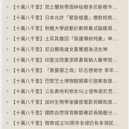
【十萬八千里】昆士蘭熱帶雨林枯樹多於新樹令二氧化碳釋出量多於吸收量
【十萬八千里】日本允許「緊急槍獵」應對棕熊襲擊人類事件急增
【十萬八千里】劍橋大學啟動計劃將舊式磁碟資料存檔
【十萬八千里】土耳其撒回「保護傳統特產」申請德國烤肉多樣性獲保護
【十萬八千里】尼泊爾兩歲女童獲選為活女神
【十萬八千里】印度法院要求將書寫納入醫學院課程
【十萬八千里】「黑猩猩之母」珍古德逝世 享年91歲
【十萬八千里】巴黎芝士博物館開幕引發美食旅遊熱潮
【十萬八千里】三名奧地利修女IG上發佈居於荒廢修道院情況結果廣受歡迎
【十萬八千里】加州生物學家播放電影剪輯和真人聲音驅狼
【十萬八千里】國際自然保育聯盟確認長頸鹿分四個品種有助制訂保育方案
【十萬八千里】⁠微軟成立50周年全球仍有多項民生系統沿用舊視窗系統