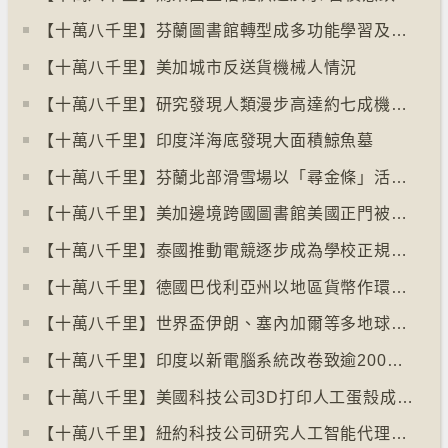
【十萬八千里】芬蘭圖書館轉型成多功能學習及娛樂中心
【十萬八千里】美加城市反送貨機械人情況
【十萬八千里】研究發現人類漫步高達約七成機率「逆時針」行走
【十萬八千里】印度洋海底發現大面積鯨魚墓
【十萬八千里】芬蘭北部滑雪場以「尋金條」活動吸引遊客
【十萬八千里】美加邊境跨國圖書館美國正門被禁另開「加拿大」門
【十萬八千里】泰國推動電競逐步成為學校正規課程
【十萬八千里】德國巴伐利亞州以地區貨幣作環保金融工具
【十萬八千里】世界盃伊朗、塞內加爾等多地球迷入境美國極有可能被拒絕入境
【十萬八千里】印度以新電腦系統改卷致逾200萬考生成績或有出錯
【十萬八千里】美國科技公司3D打印人工蛋殼成功孵化小雞
【十萬八千里】紐約科技公司研究人工智能代理失控情況