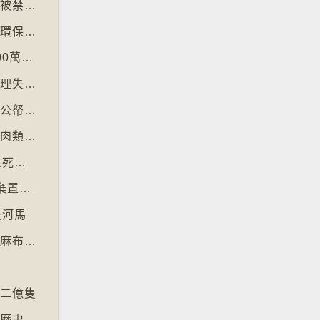
【十萬八千里】美加邊境跨國圖書館美國正門被禁另開「加拿大」門
【十萬八千里】德國巴伐利亞州以地區貨幣作環保金融工具
【十萬八千里】印度以新電腦系統改卷致逾200萬考生成績或有出錯
【十萬八千里】紐約科技公司研究人工智能代理失控情況
【十萬八千里】瑞典提出「從螢幕回歸書本」公帑購買實體書
【十萬八千里】阿姆斯特丹禁止公共空間展示肉類和化石燃料廣告已促進碳中和
【十萬八千里】聯合國報告指出每年有84萬人死於工作情況欠佳
【十萬八千里】每年逾3萬噸進口舊衣物 遭棄置於智利北部沙漠
隻河馬
【十萬八千里】北愛爾蘭復興曾聞名於世的亞麻布產業
至二億隻
【十萬八千里】英倫銀行發新鈔擬用動物取代歷史人物