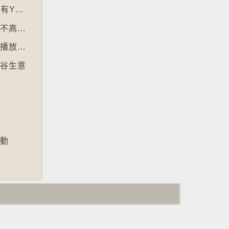
【十萬八千里】⁠澳洲不容許十六歲以下兒童擁有YOUTUBE帳戶
【十萬八千里】單車大國荷蘭考慮限制踩單車不高於時速廿五公里
【十萬八千里】全AI生成樂團作品在串流平台播放率累積過百萬
票谷生意
行動