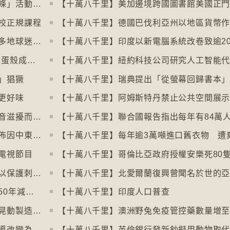
【十萬八千里】芬蘭北部滑雪場以「尋金條」活動吸引遊客
校正規課程
【十萬八千里】世界盃伊朗、塞內加爾等多地球迷入境美國極有可能被拒絕入境
【十萬八千里】美國科技公司3D打印人工蛋殼成功孵化小雞
」猖獗
更好味
【十萬八千里】北極獨角鯨數量因水下噪音滋擾而減少
【十萬八千里】全球最大避孕套供應商宣佈因中東戰事漲價
電視節目
【十萬八千里】哥倫比亞政府授權安樂死80
【十萬八千里】德國呼籲夜間停用割草機以保護刺蝟等動物
【十萬八千里】聯合國報告指淡水魚過去50年減少逾八成
【十萬八千里】印度人口普查
【十萬八千里】各地流行攜帶奶油跑步以晃動製造新鮮牛油
【十萬八千里】澳洲野兔免疫管控藥數量增
【十萬八千里】流行音樂市場由英文歌主導改變為多國語言歌曲