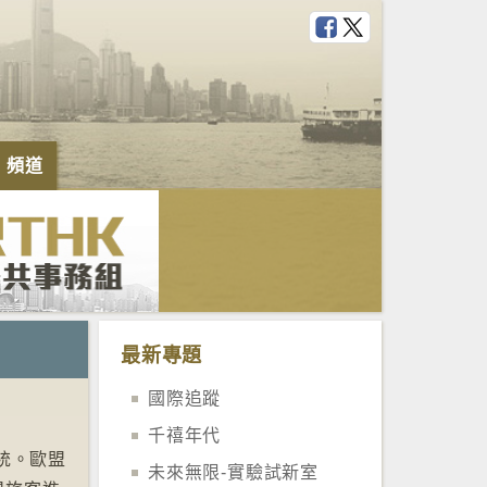
e 頻道
最新專題
國際追蹤
千禧年代
統。歐盟
未來無限-實驗試新室