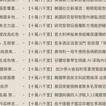
【十萬八千里】可可價格創新高後大幅回落影響農民生計
【十萬八千里】韓國社交新潮流：輕輕鬆鬆
【十萬八千里】社交平台微短劇於美國、韓國多地掀熱潮
【十萬八千里】朱古力價格上升致令英國朱古力盜竊案高升
燈改為紅色
【十萬八千里】忙碌成年人以「行政之夜」互相督促完成擱置私務
【十萬八千里】大眾緬懷2016年社交媒體純真美好體驗
【十萬八千里】印尼及馬來西亞禁用被拍生成色情影像的人工智能平台Grok
【十萬八千里】英國30多個五音不全合唱團將舉行十周年誌慶
【十萬八千里】 加沙停火後伯利恆重現聖誕
投遞服務
惹批評
【十萬八千里】基因突變捐精者致多名受精
【十萬八千里】米蘭禁用街頭自助入住鎖匙箱 禁自助入住民宿
【十萬八千里】阿根廷北部水源受火山源污染砷含量超標
【十萬八千里】烏干達親子鑑定非親生率高達