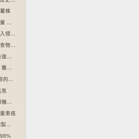
食薯條
【十萬八千里】美國研究發明智慧內褲監測屁量 以助改善消化系統
【十萬八千里】研究發現玩俄羅斯方塊能舒緩入侵性創傷後遺症
【十萬八千里】意大利神秘美食組織保護傳統食物、烹飪方法和菜餚
【十萬八千里】愈多酒店浴室沒門 掀民間「恢復浴室門」倡議運動
【十萬八千里】奧地利一母牛使用長柄刷抓癢 獲科學家確定懂得使用工具
【十萬八千里】芬蘭培養學生辨識 AI 深偽內容的能力
氣氛
【十萬八千里】韓國學測英文科試題過深 出題機構院長引咎辭職
兒童患癌
【十萬八千里】韓國拘捕四人涉駭入12萬鏡頭製色情內容
98%