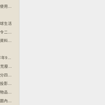
【十萬八千里】電子支付普及令多國硬幣乏人使用甚至停產
文
地球生活
【十萬八千里】昆士蘭熱帶雨林枯樹多於新樹令二氧化碳釋出量多於吸收量
【十萬八千里】劍橋大學啟動計劃將舊式磁碟資料存檔
神
【十萬八千里】「黑猩猩之母」珍古德逝世 享年91歲
【十萬八千里】三名奧地利修女IG上發佈居於荒廢修道院情況結果廣受歡迎
【十萬八千里】國際自然保育聯盟確認長頸鹿分四個品種有助制訂保育方案
【十萬八千里】非洲聯盟支持爭取停用麥卡托投影法地點
【十萬八千里】南韓連鎖咖啡店禁顧客携大型物品以減少長期佔位辦公情況
【十萬八千里】丹麥動物園籲捐贈棄養寵物作園內動物食糧