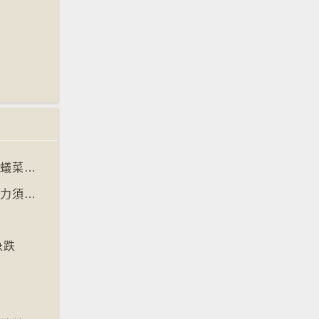
【十萬八千里】米芝蓮兩星餐廳東主涉供應螞蟻菜式 檢方求囚一年
【十萬八千里】阿根廷法庭宣判金魚有感知能力須從壽司店移走
急跌
墓