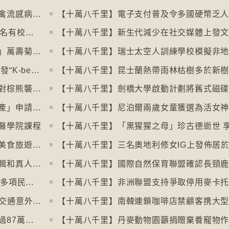
【十萬八千里】南極海豹及澳洲象海豹染禽流感病毒恐擴散
【十萬八千里】韓國六所頂尖大學拒收45名有校園暴力紀錄者入學
【十萬八千里】新生代減少在社交媒體上發
【十萬八千里】墨西哥亡靈節「亡靈之花」萬壽菊失收
【十萬八千里】瑞士太空人訓練學校模擬非
【十萬八千里】各國生產韓式美容產品 引發“K-beauty”定義討論
【十萬八千里】日本允許「緊急槍獵」應對棕熊襲擊人類事件急增
【十萬八千里】土耳其撒回「保護傳統特產」申請德國烤肉多樣性獲保護
【十萬八千里】尼泊爾兩歲女童獲選為活女
醫學院課程
【十萬八千里】巴黎芝士博物館開幕引發美食旅遊熱潮
【十萬八千里】加州生物學家播放電影剪輯和真人聲音驅狼
【十萬八千里】⁠微軟成立50周年全球仍有多項民生系統沿用舊視窗系統
【十萬八千里】⁠芬蘭赫爾辛基過去一年零交通意外致死個案
【十萬八千里】世衞報告估計全球每年超過87萬死亡個案與孤獨病有關