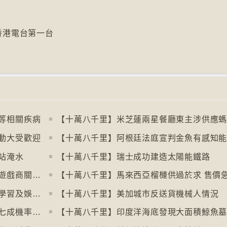
6香港電台第一台
等相關疾病
動大受歡迎
站淹水
【十萬八千里】瑞士成功建造太陽能鐵路
【十萬八千里】歐盟審議消費者抗議電子遊戲商關閉伺服器
【十萬八千里】馬來西亞榴槤供過於求 售價
【十萬八千里】芬蘭圖書館轉型成多功能學習及娛樂中心
【十萬八千里】美加城市反送貨機械人情況
【十萬八千里】研究發現人類漫步高達約七成機率「逆時針」行走
【十萬八千里】印度洋海底發現大面積鯨魚