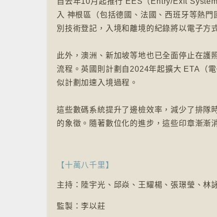
自去年10月起推行 EES（Entry/Exit
入 神根區（包括德國、法國、西班牙等熱
別技術登記，入境和離境的紀錄將以電子方
此外，澳洲、新加坡等地也已全面停止在護
流程。英國則計劃自2024年起擴大 ETA
似計劃加速入境過程。
這些數碼系統提升了邊檢效率，減少了排隊
的象徵。隨著數位化的進步，這些印章漸漸
【十萬八千里】
主持：陸宇光、邱焱、王耀楊、張璟瑩、林
監製：李以莊