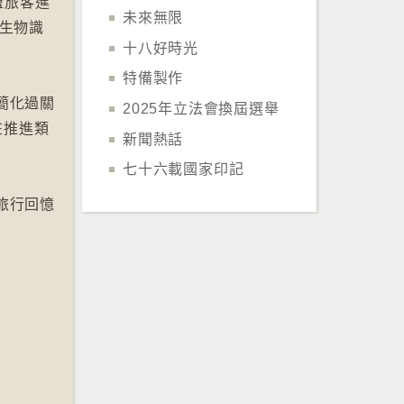
歐盟旅客進
未來無限
生物識
十八好時光
特備製作
簡化過關
2025年立法會換屆選舉
在推進類
新聞熱話
七十六載國家印記
旅行回憶