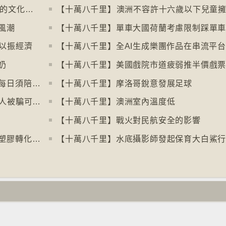
【十萬八千里】「食鬼」電子遊戲45周年的文化現象
風潮
以振經濟
奶
【十萬八千里】美國戲院市道疲弱推半價戲
【十萬八千里】澳洲首都領地擬規定狗主每日須陪狗隻三小時
【十萬八千里】摩洛哥銳意發展足球
【十萬八千里】⁠新加坡新法如警方確信有人被騙可凍結其戶口
【十萬八千里】澳洲室內溫度低
【十萬八千里】戰火對民航安全的影響
【十萬八千里】化學家發現大腸桿菌能將塑膠轉化為止痛藥
【十萬八千里】水底攝影師發起保育大白鯊