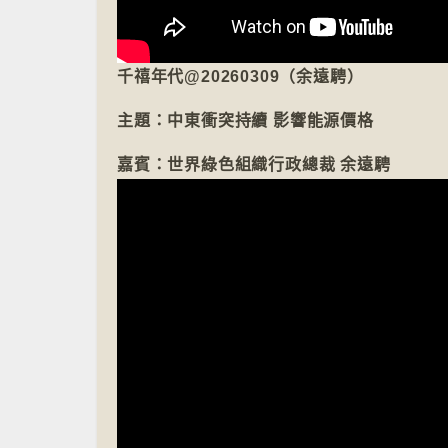
千禧年代@20260309（余遠騁）
主題：中東衝突持續 影響能源價格
嘉賓：世界綠色組織行政總裁 余遠騁