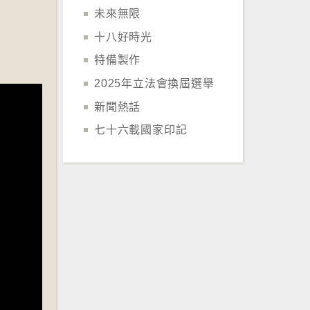
未來無限
十八好時光
特備製作
2025年立法會換屆選舉
新聞熱話
七十六載國家印記