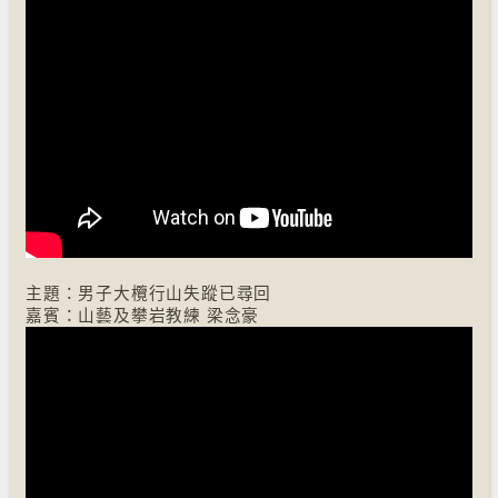
主題：男子大欖行山失蹤已尋回
嘉賓：山藝及攀岩教練 梁念豪