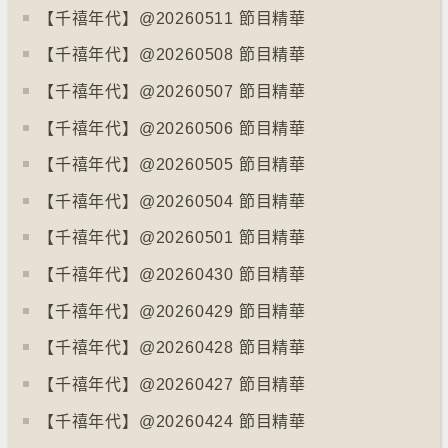
【千禧年代】@20260511 節目精華
【千禧年代】@20260508 節目精華
【千禧年代】@20260507 節目精華
【千禧年代】@20260506 節目精華
【千禧年代】@20260505 節目精華
【千禧年代】@20260504 節目精華
【千禧年代】@20260501 節目精華
【千禧年代】@20260430 節目精華
【千禧年代】@20260429 節目精華
【千禧年代】@20260428 節目精華
【千禧年代】@20260427 節目精華
【千禧年代】@20260424 節目精華