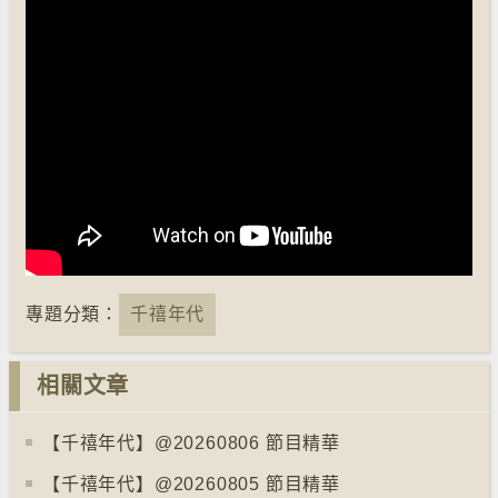
專題分類：
千禧年代
相關文章
【千禧年代】@20260806 節目精華
【千禧年代】@20260805 節目精華