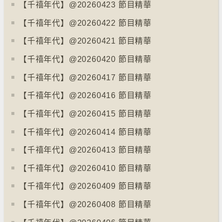
【千禧年代】@20260423 節目精華
【千禧年代】@20260422 節目精華
【千禧年代】@20260421 節目精華
【千禧年代】@20260420 節目精華
【千禧年代】@20260417 節目精華
【千禧年代】@20260416 節目精華
【千禧年代】@20260415 節目精華
【千禧年代】@20260414 節目精華
【千禧年代】@20260413 節目精華
【千禧年代】@20260410 節目精華
【千禧年代】@20260409 節目精華
【千禧年代】@20260408 節目精華