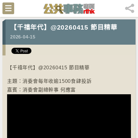
【千禧年代】@20260415 節目精華
2026-04-15
【千禧年代】@20260415 節目精華
主題：消委會每年收逾1500食肆投訴
嘉賓：消委會副總幹事 何應富