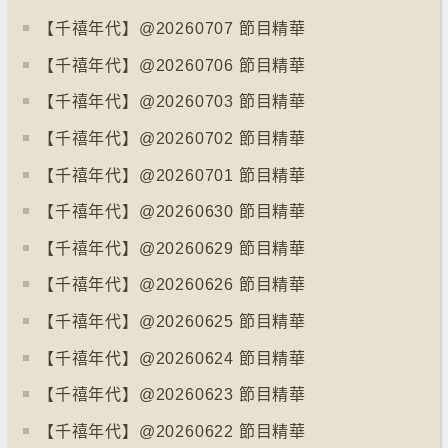
【千禧年代】@20260707 節目精華
【千禧年代】@20260706 節目精華
【千禧年代】@20260703 節目精華
【千禧年代】@20260702 節目精華
【千禧年代】@20260701 節目精華
【千禧年代】@20260630 節目精華
【千禧年代】@20260629 節目精華
【千禧年代】@20260626 節目精華
【千禧年代】@20260625 節目精華
【千禧年代】@20260624 節目精華
【千禧年代】@20260623 節目精華
【千禧年代】@20260622 節目精華