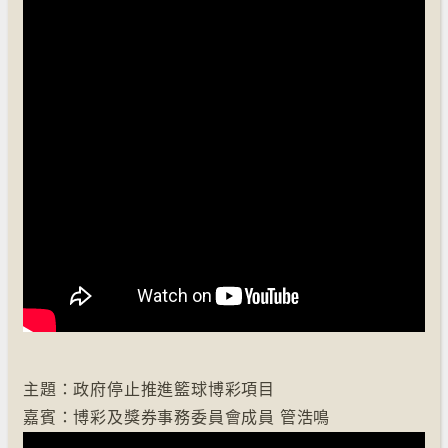
主題：政府停止推進籃球博彩項目
嘉賓：博彩及獎券事務委員會成員 管浩鳴