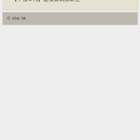
© rthk.hk