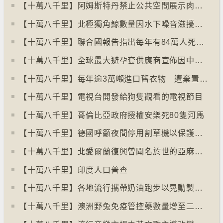
【十萬八千里】阿姆斯特丹禁止公共空間展示肉類和化石燃料廣告已促進碳中和
【十萬八千里】北極獨角鯨數量因水下噪音滋擾而減少
【十萬八千里】聯合國報告指出每年有84萬人死於工作情況欠佳
【十萬八千里】全球最大避孕套供應商宣佈因中東戰事漲價
【十萬八千里】每年逾3萬噸進口舊衣物 遭棄置於智利北部沙漠
【十萬八千里】電視台開發給狗隻觀看的電視節目
【十萬八千里】哥倫比亞政府授權安樂死80隻河馬
【十萬八千里】德國呼籲夜間停用割草機以保護刺蝟等動物
【十萬八千里】北愛爾蘭復興曾聞名於世的亞麻布產業
【十萬八千里】印度人口普查
【十萬八千里】各地流行攜帶奶油跑步以晃動製造新鮮牛油
【十萬八千里】澳洲野兔免疫管控藥數量增至二億隻