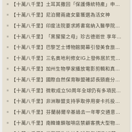
【十萬八千里】土耳其撒回「保護傳統特產」申請德國烤肉多樣性獲保護
【十萬八千里】尼泊爾兩歲女童獲選為活女神
【十萬八千里】印度法院要求將書寫納入醫學院課程
【十萬八千里】「黑猩猩之母」珍古德逝世 享年91歲
【十萬八千里】巴黎芝士博物館開幕引發美食旅遊熱潮
【十萬八千里】三名奧地利修女IG上發佈居於荒廢修道院情況結果廣受歡迎
【十萬八千里】加州生物學家播放電影剪輯和真人聲音驅狼
【十萬八千里】國際自然保育聯盟確認長頸鹿分四個品種有助制訂保育方案
【十萬八千里】⁠微軟成立50周年全球仍有多項民生系統沿用舊視窗系統
【十萬八千里】非洲聯盟支持爭取停用麥卡托投影法地點
【十萬八千里】⁠芬蘭赫爾辛基過去一年零交通意外致死個案
【十萬八千里】南韓連鎖咖啡店禁顧客携大型物品以減少長期佔位辦公情況