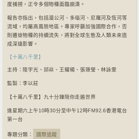
度捕撈，正令多個物種面臨崩潰。
報告亦指出，包括湄公河、多瑙河、尼羅河及恆河等
流域，均屬高風險地區。專家呼籲加強國際合作，否
則遷徙物種的持續流失，將對全球生態及人類未來造
成深遠影響。
【十萬八千里】
主持：陸宇光、邱焱、王耀楊、張璟瑩、林詠雯
監製：李以莊
【十萬八千里】九十分鐘陪你走遍世界
逢星期六上午10時30分至中午12時FM92.6香港電台
第一台
專題分類：
國際追蹤