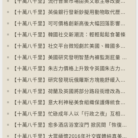
【十萬八千里】流行音樂市場由英文歌主導改變為多國語言歌曲
【十萬八千里】英倫銀行發新鈔擬用動物取代歷史人物
【十萬八千里】可可價格創新高後大幅回落影響農民生計
【十萬八千里】韓國社交新潮流：輕輕鬆鬆食薯條
【十萬八千里】社交平台微短劇於美國、韓國多地掀熱潮
【十萬八千里】美國研究發明智慧內褲監測屁量 以助改善消化系統
【十萬八千里】朱古力價格上升致令英國朱古力盜竊案高升
【十萬八千里】研究發現玩俄羅斯方塊能舒緩入侵性創傷後遺症
【十萬八千里】荷蘭及英國將部分路段街燈改為紅色
【十萬八千里】意大利神秘美食組織保護傳統食物、烹飪方法和菜餚
【十萬八千里】忙碌成年人以「行政之夜」互相督促完成擱置私務
【十萬八千里】愈多酒店浴室沒門 掀民間「恢復浴室門」倡議運動
【十萬八千里】大眾緬懷2016年社交媒體純真美好體驗