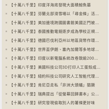
【十萬八千里】印度洋海底發現大面積鯨魚墓
【十萬八千里】芬蘭北部滑雪場以「尋金條」活動吸引遊客
【十萬八千里】美加邊境跨國圖書館美國正門被禁另開「加拿大」門
【十萬八千里】泰國推動電競逐步成為學校正規課程
【十萬八千里】德國巴伐利亞州以地區貨幣作環保金融工具
【十萬八千里】世界盃伊朗、塞內加爾等多地球迷入境美國極有可能被拒絕入境
【十萬八千里】印度以新電腦系統改卷致逾200萬考生成績或有出錯
【十萬八千里】美國科技公司3D打印人工蛋殼成功孵化小雞
【十萬八千里】紐約科技公司研究人工智能代理失控情況
【十萬八千里】肯尼亞走私「非洲大頭蟻」猖獗
【十萬八千里】瑞典提出「從螢幕回歸書本」公帑購買實體書
【十萬八千里】研究發現偷取別人的薯條更好味