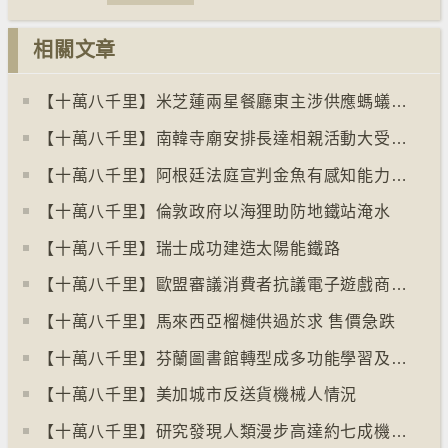
相關文章
【十萬八千里】米芝蓮兩星餐廳東主涉供應螞蟻菜式 檢方求囚一年
【十萬八千里】南韓寺廟安排長達相親活動大受歡迎
【十萬八千里】阿根廷法庭宣判金魚有感知能力須從壽司店移走
【十萬八千里】倫敦政府以海狸助防地鐵站淹水
【十萬八千里】瑞士成功建造太陽能鐵路
【十萬八千里】歐盟審議消費者抗議電子遊戲商關閉伺服器
【十萬八千里】馬來西亞榴槤供過於求 售價急跌
【十萬八千里】芬蘭圖書館轉型成多功能學習及娛樂中心
【十萬八千里】美加城市反送貨機械人情況
【十萬八千里】研究發現人類漫步高達約七成機率「逆時針」行走