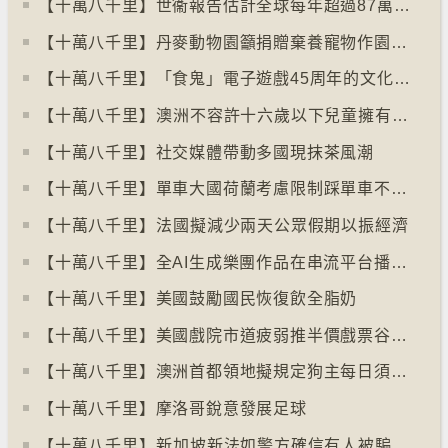
【十萬八千里】世衞報告估計全球每年超過87萬死亡個案與孤獨病有關
【十萬八千里】丹麥動物園籲捐贈棄養寵物作園內動物食糧
【十萬八千里】「食鬼」電子遊戲45周年的文化現象
【十萬八千里】⁠澳洲不容許十六歲以下兒童擁有YOUTUBE帳戶
【十萬八千里】社交媒體帶動多國現抹茶風潮
【十萬八千里】單車大國荷蘭考慮限制踩單車不高於時速廿五公里
【十萬八千里】⁠法國擬減少兩天公眾假期以振經濟
【十萬八千里】全AI生成樂團作品在串流平台播放率累積過百萬
【十萬八千里】美國鼓勵國民恢復飲全脂奶
【十萬八千里】美國戲院市道疲弱推半價戲票谷生意
【十萬八千里】澳洲首都領地擬規定狗主每日須陪狗隻三小時
【十萬八千里】摩洛哥銳意發展足球
【十萬八千里】⁠新加坡新法如警方確信有人被騙可凍結其戶口