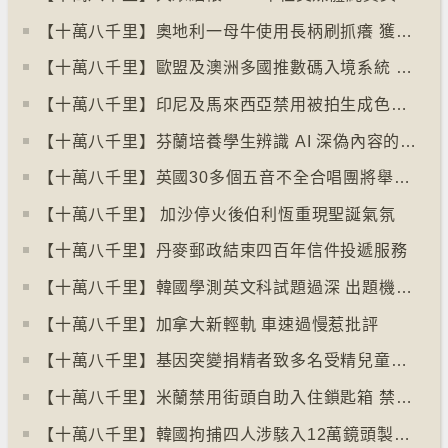
【十萬八千里】奧地利一母牛使用長柄刷抓癢 獲科學家確定懂得使用工具
【十萬八千里】歐盟及澳洲多國推數碼入境系統 毋須護照蓋章
【十萬八千里】印尼及馬來西亞禁用被拍生成色情影像的人工智能平台Grok
【十萬八千里】芬蘭培養學生辨識 AI 深偽內容的能力
【十萬八千里】英國30多個五音不全合唱團將舉行十周年誌慶
【十萬八千里】 加沙停火後伯利恆重現聖誕氣氛
【十萬八千里】丹麥郵政結束四百年信件投遞服務
【十萬八千里】韓國學測英文科試題過深 出題機構院長引咎辭職
【十萬八千里】加拿大新輕軌 車速過慢惹批評
【十萬八千里】基因突變捐精者致多名受精兒童患癌
【十萬八千里】米蘭禁用街頭自助入住鎖匙箱 禁自助入住民宿
【十萬八千里】韓國拘捕四人涉駭入12萬鏡頭製色情內容