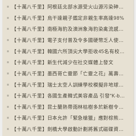
【十萬八千里】阿根廷北部水源受火山源污染砷含量超標
【十萬八千里】烏干達親子鑑定非親生率高達98%
【十萬八千里】南極海豹及澳洲象海豹染禽流感病毒恐擴散
【十萬八千里】電子支付普及令多國硬幣乏人使用甚至停產
【十萬八千里】韓國六所頂尖大學拒收45名有校園暴力紀錄者入學
【十萬八千里】新生代減少在社交媒體上發文
【十萬八千里】墨西哥亡靈節「亡靈之花」萬壽菊失收
【十萬八千里】瑞士太空人訓練學校模擬非地球生活
【十萬八千里】各國生產韓式美容產品 引發“K-beauty”定義討論
【十萬八千里】昆士蘭熱帶雨林枯樹多於新樹令二氧化碳釋出量多於吸收量
【十萬八千里】日本允許「緊急槍獵」應對棕熊襲擊人類事件急增
【十萬八千里】劍橋大學啟動計劃將舊式磁碟資料存檔