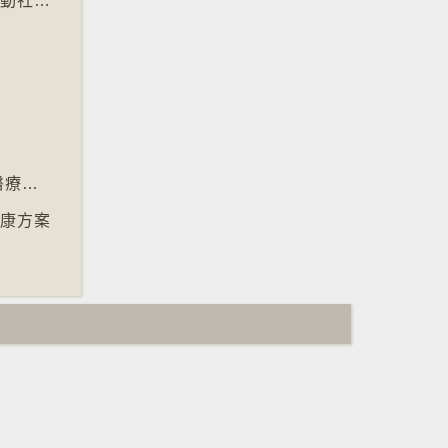
【未來．無限】善用開源工具及大模型資源推動社會進步
【未來．無限】 精準醫學結合人工智能提升醫療效果
健康方案