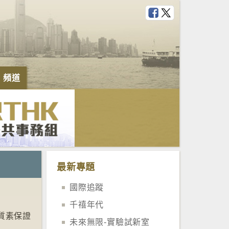
e 頻道
最新專題
國際追蹤
千禧年代
質素保證
未來無限-實驗試新室