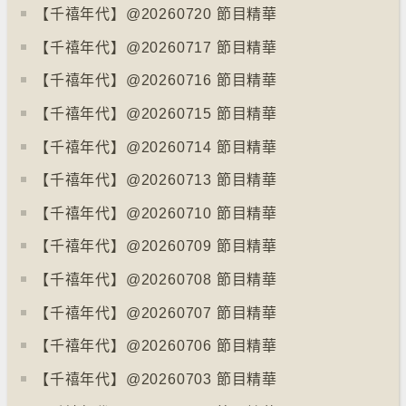
【千禧年代】@20260720 節目精華
【千禧年代】@20260717 節目精華
【千禧年代】@20260716 節目精華
【千禧年代】@20260715 節目精華
【千禧年代】@20260714 節目精華
【千禧年代】@20260713 節目精華
【千禧年代】@20260710 節目精華
【千禧年代】@20260709 節目精華
【千禧年代】@20260708 節目精華
【千禧年代】@20260707 節目精華
【千禧年代】@20260706 節目精華
【千禧年代】@20260703 節目精華