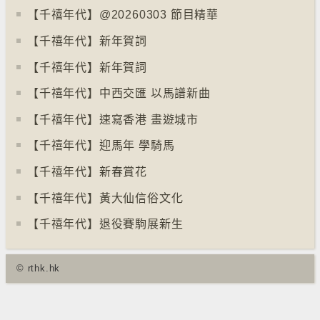
【千禧年代】@20260303 節目精華
【千禧年代】新年賀詞
【千禧年代】新年賀詞
【千禧年代】中西交匯 以馬譜新曲
【千禧年代】速寫香港 畫遊城市
【千禧年代】迎馬年 學騎馬
【千禧年代】新春賞花
【千禧年代】黃大仙信俗文化
【千禧年代】退役賽駒展新生
© rthk.hk