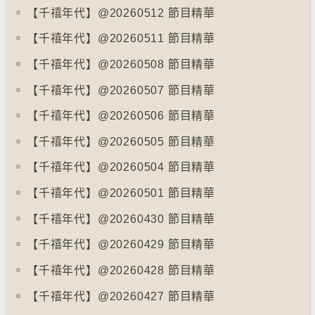
【千禧年代】@20260512 節目精華
【千禧年代】@20260511 節目精華
【千禧年代】@20260508 節目精華
【千禧年代】@20260507 節目精華
【千禧年代】@20260506 節目精華
【千禧年代】@20260505 節目精華
【千禧年代】@20260504 節目精華
【千禧年代】@20260501 節目精華
【千禧年代】@20260430 節目精華
【千禧年代】@20260429 節目精華
【千禧年代】@20260428 節目精華
【千禧年代】@20260427 節目精華