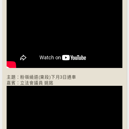
主題：粉嶺繞道(東段)下月3日通車
嘉賓：立法會議員 姚銘