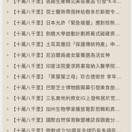
【十萬八千里】各國生產韓式美容產品 引發“K-beauty”定義討論
【十萬八千里】昆士蘭熱帶雨林枯樹多於新樹令二氧化碳釋出量多於吸收量
【十萬八千里】日本允許「緊急槍獵」應對棕熊襲擊人類事件急增
【十萬八千里】劍橋大學啟動計劃將舊式磁碟資料存檔
【十萬八千里】土耳其撒回「保護傳統特產」申請德國烤肉多樣性獲保護
【十萬八千里】尼泊爾兩歲女童獲選為活女神
【十萬八千里】印度法院要求將書寫納入醫學院課程
【十萬八千里】「黑猩猩之母」珍古德逝世 享年91歲
【十萬八千里】巴黎芝士博物館開幕引發美食旅遊熱潮
【十萬八千里】三名奧地利修女IG上發佈居於荒廢修道院情況結果廣受歡迎
【十萬八千里】加州生物學家播放電影剪輯和真人聲音驅狼
【十萬八千里】國際自然保育聯盟確認長頸鹿分四個品種有助制訂保育方案
【十萬八千里】⁠微軟成立50周年全球仍有多項民生系統沿用舊視窗系統