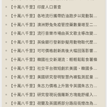
【十萬八千里】印度人口普查
【十萬八千里】各地流行攜帶奶油跑步以晃動製造新鮮牛油
【十萬八千里】澳洲野兔免疫管控藥數量增至二億隻
【十萬八千里】流行音樂市場由英文歌主導改變為多國語言歌曲
【十萬八千里】英倫銀行發新鈔擬用動物取代歷史人物
【十萬八千里】可可價格創新高後大幅回落影響農民生計
【十萬八千里】韓國社交新潮流：輕輕鬆鬆食薯條
【十萬八千里】社交平台微短劇於美國、韓國多地掀熱潮
【十萬八千里】美國研究發明智慧內褲監測屁量 以助改善消化系統
【十萬八千里】朱古力價格上升致令英國朱古力盜竊案高升
【十萬八千里】研究發現玩俄羅斯方塊能舒緩入侵性創傷後遺症
【十萬八千里】荷蘭及英國將部分路段街燈改為紅色