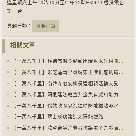
逢星期六上午10時30分至中午12時FM92.6香港電台
第一台
專題分類：
國際追蹤
相關文章
【十萬八千里】極端高溫令駱駝出現脫水等相關疾病
【十萬八千里】米芝蓮兩星餐廳東主涉供應螞蟻菜式 檢方求囚一年
【十萬八千里】南韓寺廟安排長達相親活動大受歡迎
【十萬八千里】阿根廷法庭宣判金魚有感知能力須從壽司店移走
【十萬八千里】倫敦政府以海狸助防地鐵站淹水
【十萬八千里】瑞士成功建造太陽能鐵路
【十萬八千里】歐盟審議消費者抗議電子遊戲商關閉伺服器