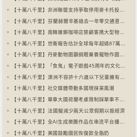
【十萬八千里】非洲聯盟支持爭取停用麥卡托投影法地點
【十萬八千里】⁠芬蘭赫爾辛基過去一年零交通意外致死個案
【十萬八千里】南韓連鎖咖啡店禁顧客携大型物品以減少長期佔位辦公情況
【十萬八千里】世衞報告估計全球每年超過87萬死亡個案與孤獨病有關
【十萬八千里】丹麥動物園籲捐贈棄養寵物作園內動物食糧
【十萬八千里】「食鬼」電子遊戲45周年的文化現象
【十萬八千里】⁠澳洲不容許十六歲以下兒童擁有YOUTUBE帳戶
【十萬八千里】社交媒體帶動多國現抹茶風潮
【十萬八千里】單車大國荷蘭考慮限制踩單車不高於時速廿五公里
【十萬八千里】⁠法國擬減少兩天公眾假期以振經濟
【十萬八千里】全AI生成樂團作品在串流平台播放率累積過百萬
【十萬八千里】美國鼓勵國民恢復飲全脂奶