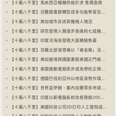
【十萬八千里】馬來西亞榴槤供過於求 售價急跌
【十萬八千里】芬蘭圖書館轉型成多功能學習及娛樂中心
【十萬八千里】美加城市反送貨機械人情況
【十萬八千里】研究發現人類漫步高達約七成機率「逆時針」行走
【十萬八千里】印度洋海底發現大面積鯨魚墓
【十萬八千里】芬蘭北部滑雪場以「尋金條」活動吸引遊客
【十萬八千里】美加邊境跨國圖書館美國正門被禁另開「加拿大」門
【十萬八千里】泰國推動電競逐步成為學校正規課程
【十萬八千里】德國巴伐利亞州以地區貨幣作環保金融工具
【十萬八千里】世界盃伊朗、塞內加爾等多地球迷入境美國極有可能被拒絕入境
【十萬八千里】印度以新電腦系統改卷致逾200萬考生成績或有出錯
【十萬八千里】美國科技公司3D打印人工蛋殼成功孵化小雞