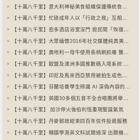
【十萬八千里】意大利神秘美食組織保護傳統食物、烹飪方法和菜餚
【十萬八千里】忙碌成年人以「行政之夜」互相督促完成擱置私務
【十萬八千里】愈多酒店浴室沒門 掀民間「恢復浴室門」倡議運動
【十萬八千里】大眾緬懷2016年社交媒體純真美好體驗
【十萬八千里】奧地利一母牛使用長柄刷抓癢 獲科學家確定懂得使用工具
【十萬八千里】歐盟及澳洲多國推數碼入境系統 毋須護照蓋章
【十萬八千里】印尼及馬來西亞禁用被拍生成色情影像的人工智能平台Grok
【十萬八千里】芬蘭培養學生辨識 AI 深偽內容的能力
【十萬八千里】英國30多個五音不全合唱團將舉行十周年誌慶
【十萬八千里】 加沙停火後伯利恆重現聖誕氣氛
【十萬八千里】丹麥郵政結束四百年信件投遞服務
【十萬八千里】韓國學測英文科試題過深 出題機構院長引咎辭職