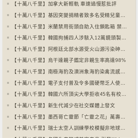
【十萬八千里】加拿大新輕軌 車速過慢惹批評
【十萬八千里】基因突變捐精者致多名受精兒童患癌
【十萬八千里】米蘭禁用街頭自助入住鎖匙箱 禁自助入住民宿
【十萬八千里】韓國拘捕四人涉駭入12萬鏡頭製色情內容
【十萬八千里】阿根廷北部水源受火山源污染砷含量超標
【十萬八千里】烏干達親子鑑定非親生率高達98%
【十萬八千里】南極海豹及澳洲象海豹染禽流感病毒恐擴散
【十萬八千里】電子支付普及令多國硬幣乏人使用甚至停產
【十萬八千里】韓國六所頂尖大學拒收45名有校園暴力紀錄者入學
【十萬八千里】新生代減少在社交媒體上發文
【十萬八千里】墨西哥亡靈節「亡靈之花」萬壽菊失收
【十萬八千里】瑞士太空人訓練學校模擬非地球生活