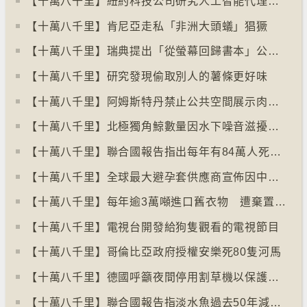
【十萬八千里】紐約科技公司研究人工智能代理失控情況
【十萬八千里】肯尼亞走私「非洲大頭蟻」猖獗
【十萬八千里】瑞典提出「從螢幕回歸書本」公帑購買實體書
【十萬八千里】研究發現偷取別人的薯條更好味
【十萬八千里】阿姆斯特丹禁止公共空間展示肉類和化石燃料廣告已促進碳中和
【十萬八千里】北極獨角鯨數量因水下噪音滋擾而減少
【十萬八千里】聯合國報告指出每年有84萬人死於工作情況欠佳
【十萬八千里】全球最大避孕套供應商宣佈因中東戰事漲價
【十萬八千里】每年逾3萬噸進口舊衣物 遭棄置於智利北部沙漠
【十萬八千里】電視台開發給狗隻觀看的電視節目
【十萬八千里】哥倫比亞政府授權安樂死80隻河馬
【十萬八千里】德國呼籲夜間停用割草機以保護刺蝟等動物
【十萬八千里】聯合國報告指淡水魚過去50年減少逾八成