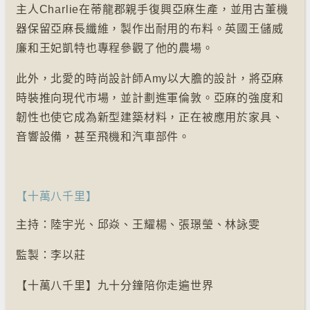
主人Charlie在蒂龍郡親手復興亞麻生產，並用古董機
器保留亞麻長纖維，製作出耐用的布料。英國王儲威
廉和王妃凱特也專程參觀了他的農場。
此外，北愛的時尚設計師Amy以大膽的設計，將亞麻
時裝推向現代市場，並計劃進軍倫敦。亞麻的強度和
韌性也使它成為新型建築材料，正在被應用於家具、
音響設備，甚至飛機和汽車部件。
【十萬八千里】
主持：陸宇光、邱焱、王耀楊、張璟瑩、林詠雯
監製：李以莊
【十萬八千里】九十分鐘陪你走遍世界