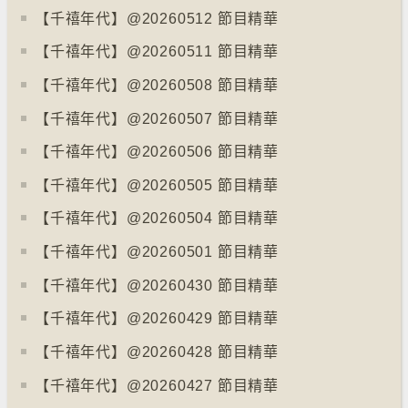
【千禧年代】@20260512 節目精華
【千禧年代】@20260511 節目精華
【千禧年代】@20260508 節目精華
【千禧年代】@20260507 節目精華
【千禧年代】@20260506 節目精華
【千禧年代】@20260505 節目精華
【千禧年代】@20260504 節目精華
【千禧年代】@20260501 節目精華
【千禧年代】@20260430 節目精華
【千禧年代】@20260429 節目精華
【千禧年代】@20260428 節目精華
【千禧年代】@20260427 節目精華