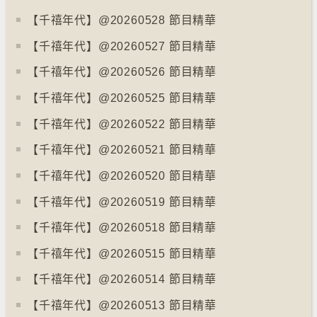
【千禧年代】@20260528 節目精華
【千禧年代】@20260527 節目精華
【千禧年代】@20260526 節目精華
【千禧年代】@20260525 節目精華
【千禧年代】@20260522 節目精華
【千禧年代】@20260521 節目精華
【千禧年代】@20260520 節目精華
【千禧年代】@20260519 節目精華
【千禧年代】@20260518 節目精華
【千禧年代】@20260515 節目精華
【千禧年代】@20260514 節目精華
【千禧年代】@20260513 節目精華