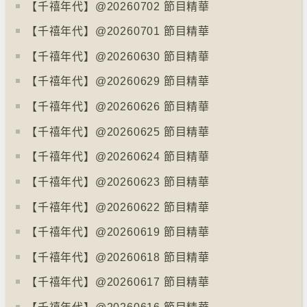
【千禧年代】@20260702 節目精華
【千禧年代】@20260701 節目精華
【千禧年代】@20260630 節目精華
【千禧年代】@20260629 節目精華
【千禧年代】@20260626 節目精華
【千禧年代】@20260625 節目精華
【千禧年代】@20260624 節目精華
【千禧年代】@20260623 節目精華
【千禧年代】@20260622 節目精華
【千禧年代】@20260619 節目精華
【千禧年代】@20260618 節目精華
【千禧年代】@20260617 節目精華