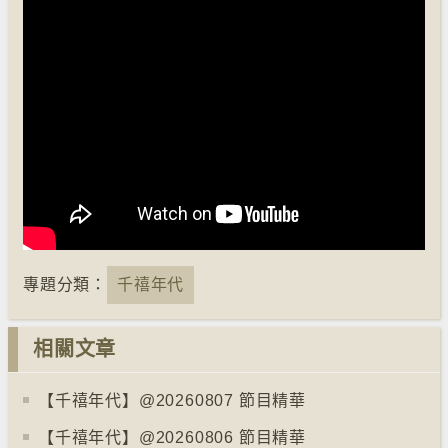
專題分類：
千禧年代
相關文章
【千禧年代】@20260807 節目精華
【千禧年代】@20260806 節目精華