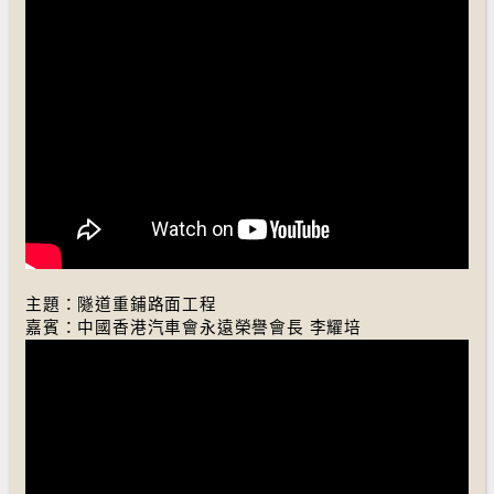
主題：隧道重鋪路面工程
嘉賓：中國香港汽車會永遠榮譽會長 李耀培 