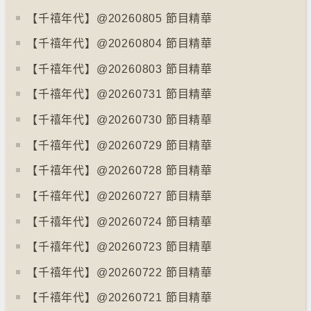
【千禧年代】@20260805 節目精華
【千禧年代】@20260804 節目精華
【千禧年代】@20260803 節目精華
【千禧年代】@20260731 節目精華
【千禧年代】@20260730 節目精華
【千禧年代】@20260729 節目精華
【千禧年代】@20260728 節目精華
【千禧年代】@20260727 節目精華
【千禧年代】@20260724 節目精華
【千禧年代】@20260723 節目精華
【千禧年代】@20260722 節目精華
【千禧年代】@20260721 節目精華