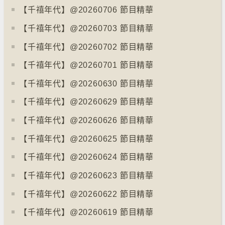
【千禧年代】@20260706 節目精華
【千禧年代】@20260703 節目精華
【千禧年代】@20260702 節目精華
【千禧年代】@20260701 節目精華
【千禧年代】@20260630 節目精華
【千禧年代】@20260629 節目精華
【千禧年代】@20260626 節目精華
【千禧年代】@20260625 節目精華
【千禧年代】@20260624 節目精華
【千禧年代】@20260623 節目精華
【千禧年代】@20260622 節目精華
【千禧年代】@20260619 節目精華