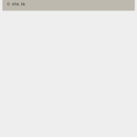
© rthk.hk