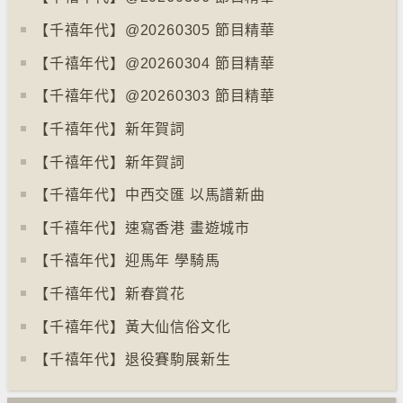
【千禧年代】@20260305 節目精華
【千禧年代】@20260304 節目精華
【千禧年代】@20260303 節目精華
【千禧年代】新年賀詞
【千禧年代】新年賀詞
【千禧年代】中西交匯 以馬譜新曲
【千禧年代】速寫香港 畫遊城市
【千禧年代】迎馬年 學騎馬
【千禧年代】新春賞花
【千禧年代】黃大仙信俗文化
【千禧年代】退役賽駒展新生