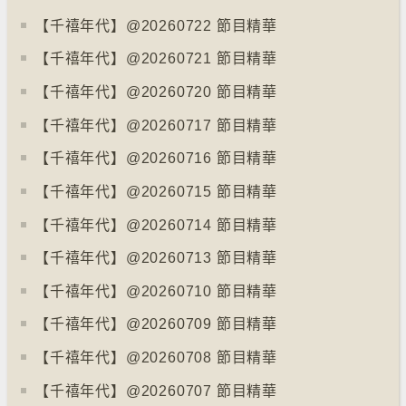
【千禧年代】@20260722 節目精華
【千禧年代】@20260721 節目精華
【千禧年代】@20260720 節目精華
【千禧年代】@20260717 節目精華
【千禧年代】@20260716 節目精華
【千禧年代】@20260715 節目精華
【千禧年代】@20260714 節目精華
【千禧年代】@20260713 節目精華
【千禧年代】@20260710 節目精華
【千禧年代】@20260709 節目精華
【千禧年代】@20260708 節目精華
【千禧年代】@20260707 節目精華