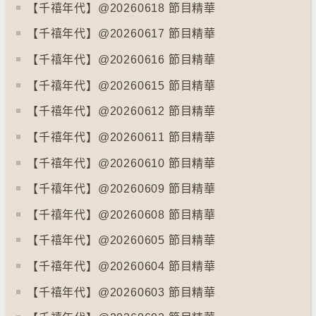
【千禧年代】@20260618 節目精華
【千禧年代】@20260617 節目精華
【千禧年代】@20260616 節目精華
【千禧年代】@20260615 節目精華
【千禧年代】@20260612 節目精華
【千禧年代】@20260611 節目精華
【千禧年代】@20260610 節目精華
【千禧年代】@20260609 節目精華
【千禧年代】@20260608 節目精華
【千禧年代】@20260605 節目精華
【千禧年代】@20260604 節目精華
【千禧年代】@20260603 節目精華