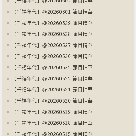
【千禧年代】@20260602 節目精華
【千禧年代】@20260601 節目精華
【千禧年代】@20260529 節目精華
【千禧年代】@20260528 節目精華
【千禧年代】@20260527 節目精華
【千禧年代】@20260526 節目精華
【千禧年代】@20260525 節目精華
【千禧年代】@20260522 節目精華
【千禧年代】@20260521 節目精華
【千禧年代】@20260520 節目精華
【千禧年代】@20260519 節目精華
【千禧年代】@20260518 節目精華
【千禧年代】@20260515 節目精華