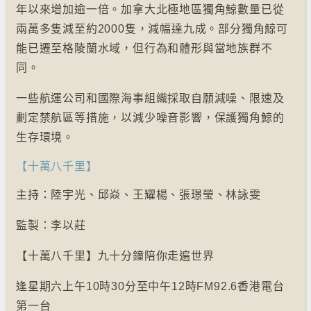
年以來增加逾一倍。加拿大北極地區獨角鯨數量已從
兩萬多隻減至約2000隻，減幅達九成。部分獨角鯨可
能已遷至格陵蘭水域，但行為和體形與當地族群不
同。
一些航運公司和國際海事組織採取自願減噪、限速及
劃定禁航區等措施，以減少噪音影響，保護獨角鯨的
生存環境。
【十萬八千里】
主持：陸宇光、邱焱、王耀楊、張璟瑩、林詠雯
監製：李以莊
【十萬八千里】九十分鐘陪你走遍世界
逢星期六上午10時30分至中午12時FM92.6香港電台
第一台