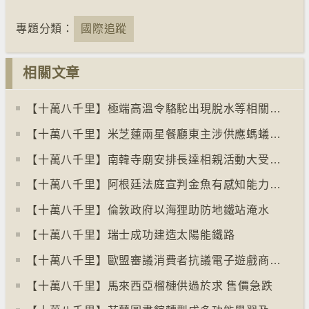
專題分類：
國際追蹤
相關文章
【十萬八千里】極端高溫令駱駝出現脫水等相關疾病
【十萬八千里】米芝蓮兩星餐廳東主涉供應螞蟻菜式 檢方求囚一年
【十萬八千里】南韓寺廟安排長達相親活動大受歡迎
【十萬八千里】阿根廷法庭宣判金魚有感知能力須從壽司店移走
【十萬八千里】倫敦政府以海狸助防地鐵站淹水
【十萬八千里】瑞士成功建造太陽能鐵路
【十萬八千里】歐盟審議消費者抗議電子遊戲商關閉伺服器
【十萬八千里】馬來西亞榴槤供過於求 售價急跌