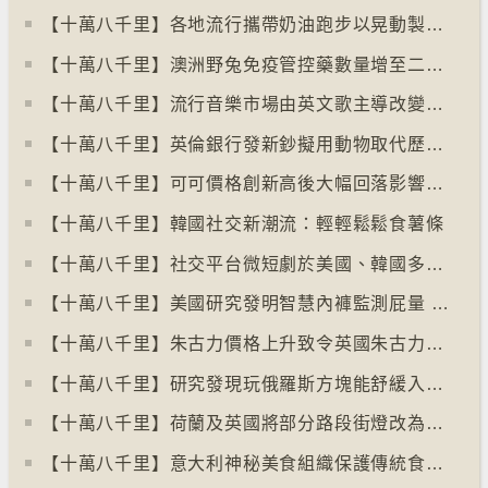
【十萬八千里】各地流行攜帶奶油跑步以晃動製造新鮮牛油
【十萬八千里】澳洲野兔免疫管控藥數量增至二億隻
【十萬八千里】流行音樂市場由英文歌主導改變為多國語言歌曲
【十萬八千里】英倫銀行發新鈔擬用動物取代歷史人物
【十萬八千里】可可價格創新高後大幅回落影響農民生計
【十萬八千里】韓國社交新潮流：輕輕鬆鬆食薯條
【十萬八千里】社交平台微短劇於美國、韓國多地掀熱潮
【十萬八千里】美國研究發明智慧內褲監測屁量 以助改善消化系統
【十萬八千里】朱古力價格上升致令英國朱古力盜竊案高升
【十萬八千里】研究發現玩俄羅斯方塊能舒緩入侵性創傷後遺症
【十萬八千里】荷蘭及英國將部分路段街燈改為紅色
【十萬八千里】意大利神秘美食組織保護傳統食物、烹飪方法和菜餚