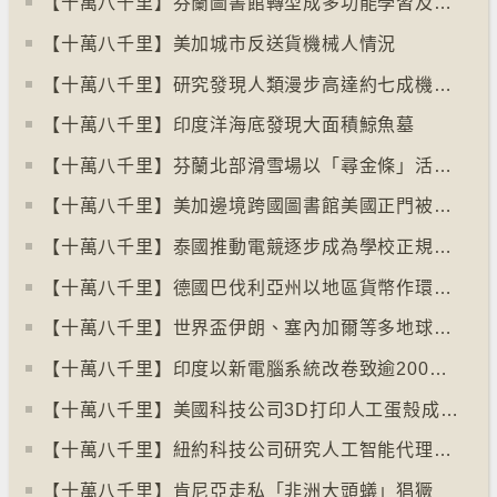
【十萬八千里】芬蘭圖書館轉型成多功能學習及娛樂中心
【十萬八千里】美加城市反送貨機械人情況
【十萬八千里】研究發現人類漫步高達約七成機率「逆時針」行走
【十萬八千里】印度洋海底發現大面積鯨魚墓
【十萬八千里】芬蘭北部滑雪場以「尋金條」活動吸引遊客
【十萬八千里】美加邊境跨國圖書館美國正門被禁另開「加拿大」門
【十萬八千里】泰國推動電競逐步成為學校正規課程
【十萬八千里】德國巴伐利亞州以地區貨幣作環保金融工具
【十萬八千里】世界盃伊朗、塞內加爾等多地球迷入境美國極有可能被拒絕入境
【十萬八千里】印度以新電腦系統改卷致逾200萬考生成績或有出錯
【十萬八千里】美國科技公司3D打印人工蛋殼成功孵化小雞
【十萬八千里】紐約科技公司研究人工智能代理失控情況
【十萬八千里】肯尼亞走私「非洲大頭蟻」猖獗