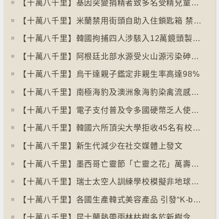
【十萬八千里】基因突變捐精者致多名受精兒童患癌
【十萬八千里】米蘭禁用街頭自助入住鎖匙箱 禁自助入住民宿
【十萬八千里】韓國拘捕四人涉駭入12萬鏡頭製色情內容
【十萬八千里】阿根廷北部水源受火山源污染砷含量超標
【十萬八千里】烏干達親子鑑定非親生率高達98%
【十萬八千里】南極海豹及澳洲象海豹染禽流感病毒恐擴散
【十萬八千里】電子支付普及令多國硬幣乏人使用甚至停產
【十萬八千里】韓國六所頂尖大學拒收45名有校園暴力紀錄者入學
【十萬八千里】新生代減少在社交媒體上發文
【十萬八千里】墨西哥亡靈節「亡靈之花」萬壽菊失收
【十萬八千里】瑞士太空人訓練學校模擬非地球生活
【十萬八千里】各國生產韓式美容產品 引發“K-beauty”定義討論
【十萬八千里】昆士蘭熱帶雨林枯樹多於新樹令二氧化碳釋出量多於吸收量