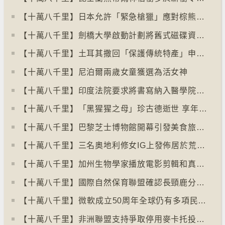
【十萬八千里】日本允許「緊急槍獵」應對棕熊襲擊人類事件急增
【十萬八千里】劍橋大學啟動計劃將舊式磁碟資料存檔
【十萬八千里】土耳其撒回「保護傳統特產」申請德國烤肉多樣性獲保護
【十萬八千里】尼泊爾兩歲女童獲選為活女神
【十萬八千里】印度法院要求將書寫納入醫學院課程
【十萬八千里】「黑猩猩之母」珍古德逝世 享年91歲
【十萬八千里】巴黎芝士博物館開幕引發美食旅遊熱潮
【十萬八千里】三名奧地利修女IG上發佈居於荒廢修道院情況結果廣受歡迎
【十萬八千里】加州生物學家播放電影剪輯和真人聲音驅狼
【十萬八千里】國際自然保育聯盟確認長頸鹿分四個品種有助制訂保育方案
【十萬八千里】⁠微軟成立50周年全球仍有多項民生系統沿用舊視窗系統
【十萬八千里】非洲聯盟支持爭取停用麥卡托投影法地點