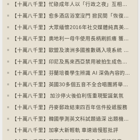
【十萬八千里】忙碌成年人以「行政之夜」互相督促完成擱置私務
【十萬八千里】愈多酒店浴室沒門 掀民間「恢復浴室門」倡議運動
【十萬八千里】大眾緬懷2016年社交媒體純真美好體驗
【十萬八千里】奧地利一母牛使用長柄刷抓癢 獲科學家確定懂得使用工具
【十萬八千里】歐盟及澳洲多國推數碼入境系統 毋須護照蓋章
【十萬八千里】印尼及馬來西亞禁用被拍生成色情影像的人工智能平台Grok
【十萬八千里】芬蘭培養學生辨識 AI 深偽內容的能力
【十萬八千里】英國30多個五音不全合唱團將舉行十周年誌慶
【十萬八千里】 加沙停火後伯利恆重現聖誕氣氛
【十萬八千里】丹麥郵政結束四百年信件投遞服務
【十萬八千里】韓國學測英文科試題過深 出題機構院長引咎辭職
【十萬八千里】加拿大新輕軌 車速過慢惹批評