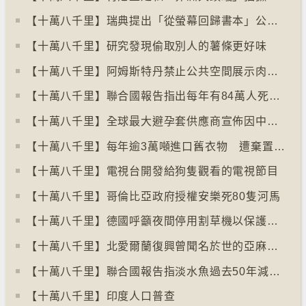
【十萬八千里】瑞典提出「從螢幕回歸書本」公帑購買實體書
【十萬八千里】研究發現偷取別人的薯條更好味
【十萬八千里】阿姆斯特丹禁止公共空間展示肉類和化石燃料廣告已促進碳中和
【十萬八千里】聯合國報告指出每年有84萬人死於工作情況欠佳
【十萬八千里】全球最大避孕套供應商宣佈因中東戰事漲價
【十萬八千里】每年逾3萬噸進口舊衣物 遭棄置於智利北部沙漠
【十萬八千里】電視台開發給狗隻觀看的電視節目
【十萬八千里】哥倫比亞政府授權安樂死80隻河馬
【十萬八千里】德國呼籲夜間停用割草機以保護刺蝟等動物
【十萬八千里】北愛爾蘭復興曾聞名於世的亞麻布產業
【十萬八千里】聯合國報告指淡水魚過去50年減少逾八成
【十萬八千里】印度人口普查