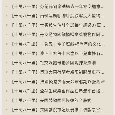
【十萬八千里】⁠芬蘭赫爾辛基過去一年零交通意外致死個案
【十萬八千里】南韓連鎖咖啡店禁顧客携大型物品以減少長期佔位辦公情況
【十萬八千里】世衞報告估計全球每年超過87萬死亡個案與孤獨病有關
【十萬八千里】丹麥動物園籲捐贈棄養寵物作園內動物食糧
【十萬八千里】「食鬼」電子遊戲45周年的文化現象
【十萬八千里】⁠澳洲不容許十六歲以下兒童擁有YOUTUBE帳戶
【十萬八千里】社交媒體帶動多國現抹茶風潮
【十萬八千里】單車大國荷蘭考慮限制踩單車不高於時速廿五公里
【十萬八千里】⁠法國擬減少兩天公眾假期以振經濟
【十萬八千里】全AI生成樂團作品在串流平台播放率累積過百萬
【十萬八千里】美國鼓勵國民恢復飲全脂奶
【十萬八千里】美國戲院市道疲弱推半價戲票谷生意