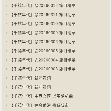
【千禧年代】@20260312 節目精華
【千禧年代】@20260311 節目精華
【千禧年代】@20260310 節目精華
【千禧年代】@20260309 節目精華
【千禧年代】@20260306 節目精華
【千禧年代】@20260305 節目精華
【千禧年代】@20260304 節目精華
【千禧年代】@20260303 節目精華
【千禧年代】新年賀詞
【千禧年代】新年賀詞
【千禧年代】中西交匯 以馬譜新曲
【千禧年代】速寫香港 畫遊城市