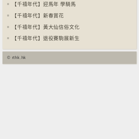
【千禧年代】迎馬年 學騎馬
【千禧年代】新春賞花
【千禧年代】黃大仙信俗文化
【千禧年代】退役賽駒展新生
© rthk.hk