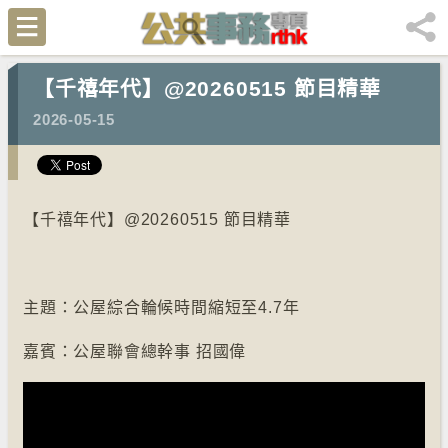
【千禧年代】@20260515 節目精華
2026-05-15
【千禧年代】@20260515 節目精華
主題：公屋綜合輪候時間縮短至4.7年
嘉賓：公屋聯會總幹事 招國偉