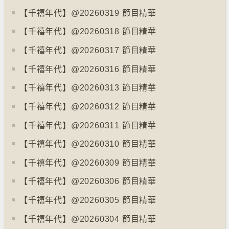
【千禧年代】@20260319 節目精華
【千禧年代】@20260318 節目精華
【千禧年代】@20260317 節目精華
【千禧年代】@20260316 節目精華
【千禧年代】@20260313 節目精華
【千禧年代】@20260312 節目精華
【千禧年代】@20260311 節目精華
【千禧年代】@20260310 節目精華
【千禧年代】@20260309 節目精華
【千禧年代】@20260306 節目精華
【千禧年代】@20260305 節目精華
【千禧年代】@20260304 節目精華