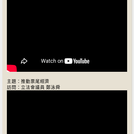
主題：推動票尾經濟
訪問：立法會議員 鄭泳舜