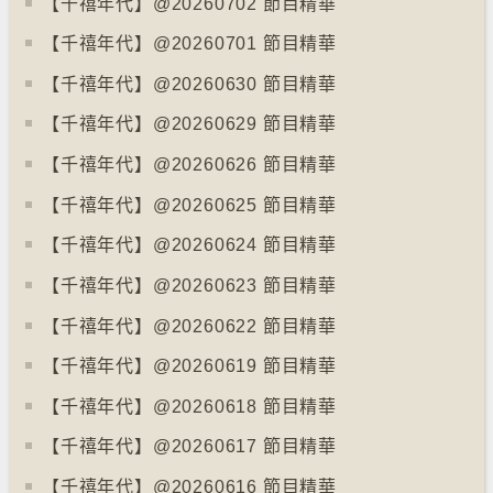
【千禧年代】@20260702 節目精華
【千禧年代】@20260701 節目精華
【千禧年代】@20260630 節目精華
【千禧年代】@20260629 節目精華
【千禧年代】@20260626 節目精華
【千禧年代】@20260625 節目精華
【千禧年代】@20260624 節目精華
【千禧年代】@20260623 節目精華
【千禧年代】@20260622 節目精華
【千禧年代】@20260619 節目精華
【千禧年代】@20260618 節目精華
【千禧年代】@20260617 節目精華
【千禧年代】@20260616 節目精華