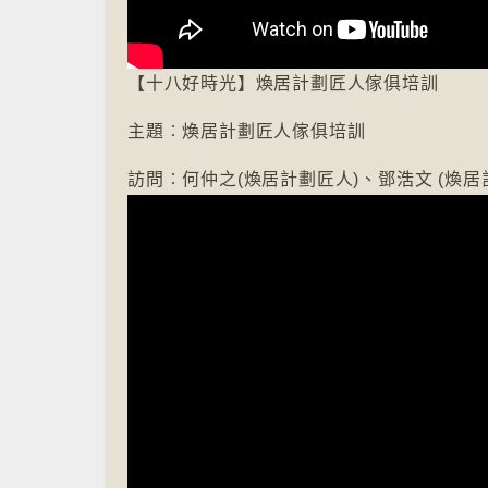
【十八好時光】煥居計劃匠人傢俱培訓
主題︰煥居計劃匠人傢俱培訓
訪問︰何仲之(煥居計劃匠人)、鄧浩文 (煥居