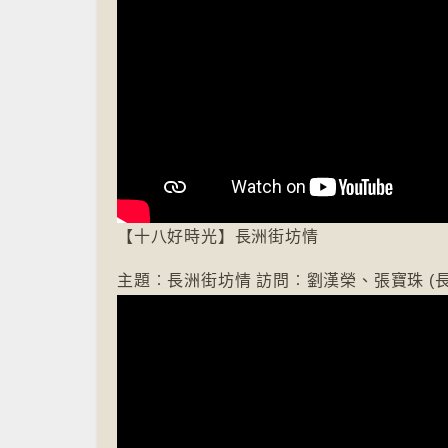
【十八好時光】長洲街坊情
主題︰長洲街坊情 訪問︰劉漢榮、張寶珠 (長