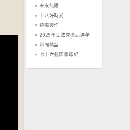
未來無限
十八好時光
特備製作
2025年立法會換屆選舉
新聞熱話
七十六載國家印記