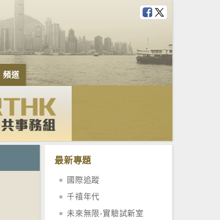
e 頻道
最新專題
國際追蹤
千禧年代
未來無限-實驗試新室