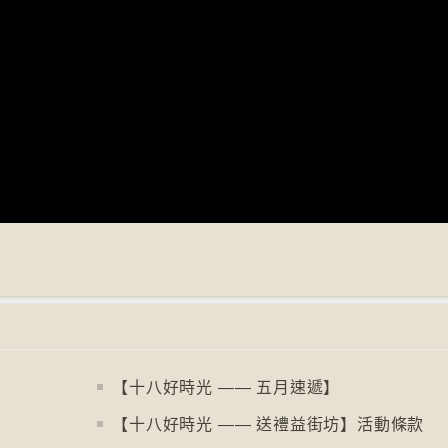
【十八好時光 —— 五月速遞】
【十八好時光 —— 送禮益街坊】活動條款