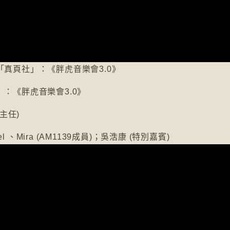
「真頁社」：《胖虎音樂會3.0》
」：《胖虎音樂會3.0》
主任)
l 、Mira (AM1139成員)；吳浩康 (特別嘉賓)