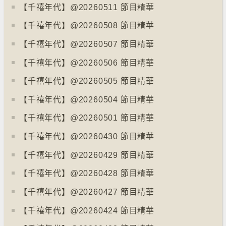
【千禧年代】@20260511 節目精華
【千禧年代】@20260508 節目精華
【千禧年代】@20260507 節目精華
【千禧年代】@20260506 節目精華
【千禧年代】@20260505 節目精華
【千禧年代】@20260504 節目精華
【千禧年代】@20260501 節目精華
【千禧年代】@20260430 節目精華
【千禧年代】@20260429 節目精華
【千禧年代】@20260428 節目精華
【千禧年代】@20260427 節目精華
【千禧年代】@20260424 節目精華