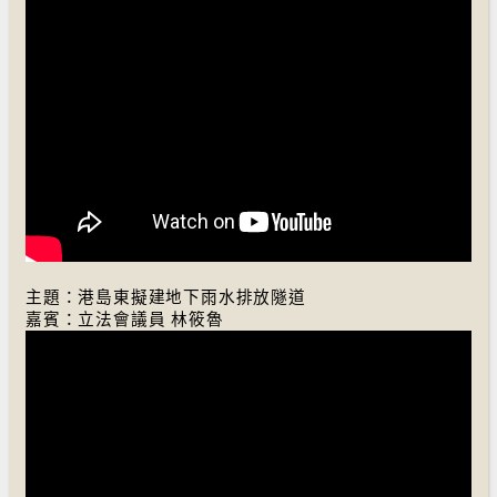
主題：港島東擬建地下雨水排放隧道 
嘉賓：立法會議員 林筱魯