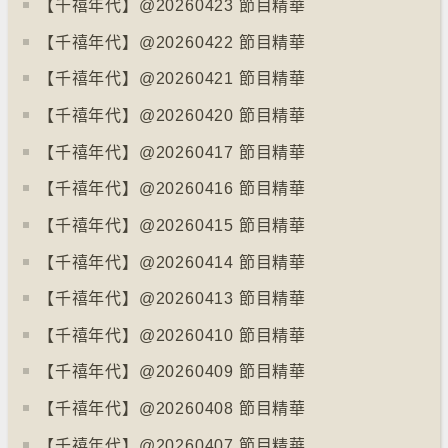
【千禧年代】@20260423 節目精華
【千禧年代】@20260422 節目精華
【千禧年代】@20260421 節目精華
【千禧年代】@20260420 節目精華
【千禧年代】@20260417 節目精華
【千禧年代】@20260416 節目精華
【千禧年代】@20260415 節目精華
【千禧年代】@20260414 節目精華
【千禧年代】@20260413 節目精華
【千禧年代】@20260410 節目精華
【千禧年代】@20260409 節目精華
【千禧年代】@20260408 節目精華
【千禧年代】@20260407 節目精華