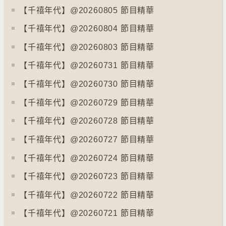
【千禧年代】@20260805 節目精華
【千禧年代】@20260804 節目精華
【千禧年代】@20260803 節目精華
【千禧年代】@20260731 節目精華
【千禧年代】@20260730 節目精華
【千禧年代】@20260729 節目精華
【千禧年代】@20260728 節目精華
【千禧年代】@20260727 節目精華
【千禧年代】@20260724 節目精華
【千禧年代】@20260723 節目精華
【千禧年代】@20260722 節目精華
【千禧年代】@20260721 節目精華