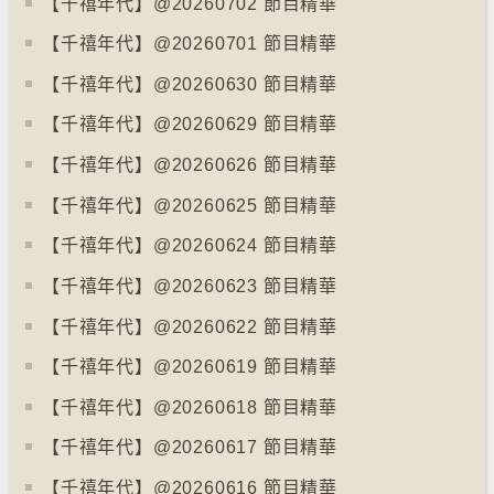
【千禧年代】@20260702 節目精華
【千禧年代】@20260701 節目精華
【千禧年代】@20260630 節目精華
【千禧年代】@20260629 節目精華
【千禧年代】@20260626 節目精華
【千禧年代】@20260625 節目精華
【千禧年代】@20260624 節目精華
【千禧年代】@20260623 節目精華
【千禧年代】@20260622 節目精華
【千禧年代】@20260619 節目精華
【千禧年代】@20260618 節目精華
【千禧年代】@20260617 節目精華
【千禧年代】@20260616 節目精華