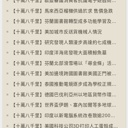
【十萬八千里】歐盟審議消費者抗議電子遊戲商關閉伺服器
【十萬八千里】馬來西亞榴槤供過於求 售價急跌
【十萬八千里】芬蘭圖書館轉型成多功能學習及娛樂中心
【十萬八千里】美加城市反送貨機械人情況
【十萬八千里】研究發現人類漫步高達約七成機率「逆時針」行走
【十萬八千里】印度洋海底發現大面積鯨魚墓
【十萬八千里】芬蘭北部滑雪場以「尋金條」活動吸引遊客
【十萬八千里】美加邊境跨國圖書館美國正門被禁另開「加拿大」門
【十萬八千里】泰國推動電競逐步成為學校正規課程
【十萬八千里】德國巴伐利亞州以地區貨幣作環保金融工具
【十萬八千里】世界盃伊朗、塞內加爾等多地球迷入境美國極有可能被拒絕入境
【十萬八千里】印度以新電腦系統改卷致逾200萬考生成績或有出錯
【十萬八千里】美國科技公司3D打印人工蛋殼成功孵化小雞