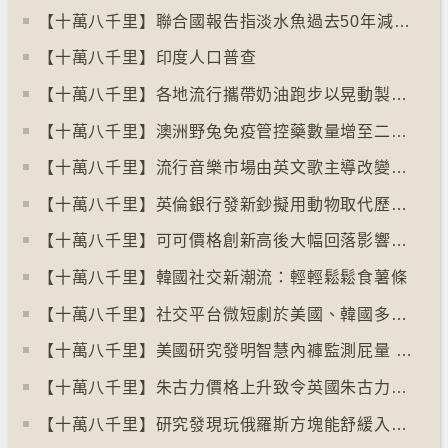
【十萬八千里】聯合國報告指淡水魚過去50年減少逾八成
【十萬八千里】印度人口普查
【十萬八千里】各地流行攜帶奶油跑步以晃動製造新鮮牛油
【十萬八千里】澳洲野兔免疫管控藥數量增至二億隻
【十萬八千里】流行音樂市場由英文歌主導改變為多國語言歌曲
【十萬八千里】英倫銀行發新鈔擬用動物取代歷史人物
【十萬八千里】可可價格創新高後大幅回落影響農民生計
【十萬八千里】韓國社交新潮流：輕輕鬆鬆食薯條
【十萬八千里】社交平台微短劇於美國、韓國多地掀熱潮
【十萬八千里】美國研究發明智慧內褲監測屁量 以助改善消化系統
【十萬八千里】朱古力價格上升致令英國朱古力盜竊案高升
【十萬八千里】研究發現玩俄羅斯方塊能舒緩入侵性創傷後遺症