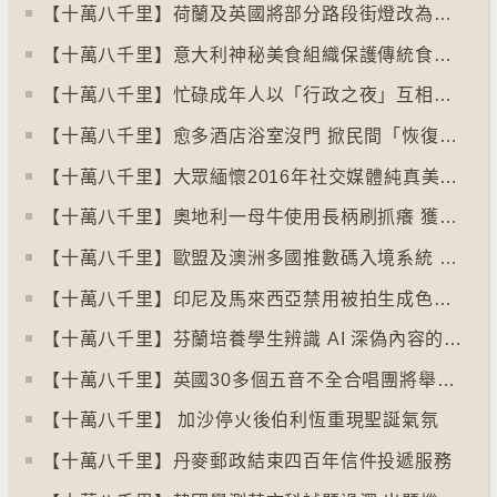
【十萬八千里】荷蘭及英國將部分路段街燈改為紅色
【十萬八千里】意大利神秘美食組織保護傳統食物、烹飪方法和菜餚
【十萬八千里】忙碌成年人以「行政之夜」互相督促完成擱置私務
【十萬八千里】愈多酒店浴室沒門 掀民間「恢復浴室門」倡議運動
【十萬八千里】大眾緬懷2016年社交媒體純真美好體驗
【十萬八千里】奧地利一母牛使用長柄刷抓癢 獲科學家確定懂得使用工具
【十萬八千里】歐盟及澳洲多國推數碼入境系統 毋須護照蓋章
【十萬八千里】印尼及馬來西亞禁用被拍生成色情影像的人工智能平台Grok
【十萬八千里】芬蘭培養學生辨識 AI 深偽內容的能力
【十萬八千里】英國30多個五音不全合唱團將舉行十周年誌慶
【十萬八千里】 加沙停火後伯利恆重現聖誕氣氛
【十萬八千里】丹麥郵政結束四百年信件投遞服務