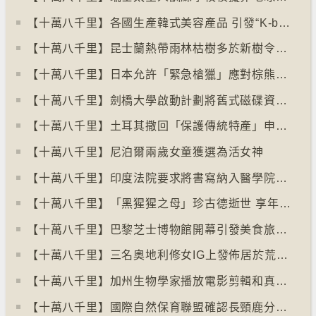
【十萬八千里】各國生產韓式美容產品 引發“K-beauty”定義討論
【十萬八千里】昆士蘭熱帶雨林枯樹多於新樹令二氧化碳釋出量多於吸收量
【十萬八千里】日本允許「緊急槍獵」應對棕熊襲擊人類事件急增
【十萬八千里】劍橋大學啟動計劃將舊式磁碟資料存檔
【十萬八千里】土耳其撒回「保護傳統特產」申請德國烤肉多樣性獲保護
【十萬八千里】尼泊爾兩歲女童獲選為活女神
【十萬八千里】印度法院要求將書寫納入醫學院課程
【十萬八千里】「黑猩猩之母」珍古德逝世 享年91歲
【十萬八千里】巴黎芝士博物館開幕引發美食旅遊熱潮
【十萬八千里】三名奧地利修女IG上發佈居於荒廢修道院情況結果廣受歡迎
【十萬八千里】加州生物學家播放電影剪輯和真人聲音驅狼
【十萬八千里】國際自然保育聯盟確認長頸鹿分四個品種有助制訂保育方案