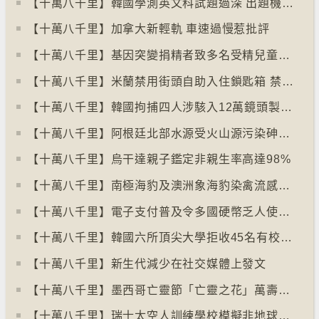
【十萬八千里】韓國學測英文科試題過深 出題機構院長引咎辭職
【十萬八千里】加拿大新輕軌 車速過慢惹批評
【十萬八千里】基因突變捐精者致多名受精兒童患癌
【十萬八千里】米蘭禁用街頭自助入住鎖匙箱 禁自助入住民宿
【十萬八千里】韓國拘捕四人涉駭入12萬鏡頭製色情內容
【十萬八千里】阿根廷北部水源受火山源污染砷含量超標
【十萬八千里】烏干達親子鑑定非親生率高達98%
【十萬八千里】南極海豹及澳洲象海豹染禽流感病毒恐擴散
【十萬八千里】電子支付普及令多國硬幣乏人使用甚至停產
【十萬八千里】韓國六所頂尖大學拒收45名有校園暴力紀錄者入學
【十萬八千里】新生代減少在社交媒體上發文
【十萬八千里】墨西哥亡靈節「亡靈之花」萬壽菊失收
【十萬八千里】瑞士太空人訓練學校模擬非地球生活