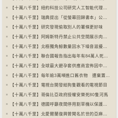
【十萬八千里】紐約科技公司研究人工智能代理失控情況
【十萬八千里】瑞典提出「從螢幕回歸書本」公帑購買實體書
【十萬八千里】研究發現偷取別人的薯條更好味
【十萬八千里】阿姆斯特丹禁止公共空間展示肉類和化石燃料廣告已促進碳中和
【十萬八千里】北極獨角鯨數量因水下噪音滋擾而減少
【十萬八千里】聯合國報告指出每年有84萬人死於工作情況欠佳
【十萬八千里】全球最大避孕套供應商宣佈因中東戰事漲價
【十萬八千里】每年逾3萬噸進口舊衣物 遭棄置於智利北部沙漠
【十萬八千里】電視台開發給狗隻觀看的電視節目
【十萬八千里】哥倫比亞政府授權安樂死80隻河馬
【十萬八千里】德國呼籲夜間停用割草機以保護刺蝟等動物
【十萬八千里】北愛爾蘭復興曾聞名於世的亞麻布產業