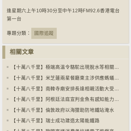
逢星期六上午10時30分至中午12時FM92.6香港電台
第一台
專題分類：
國際追蹤
相關文章
【十萬八千里】極端高溫令駱駝出現脫水等相關疾病
【十萬八千里】米芝蓮兩星餐廳東主涉供應螞蟻菜式 檢方求囚一年
【十萬八千里】南韓寺廟安排長達相親活動大受歡迎
【十萬八千里】阿根廷法庭宣判金魚有感知能力須從壽司店移走
【十萬八千里】倫敦政府以海狸助防地鐵站淹水
【十萬八千里】瑞士成功建造太陽能鐵路