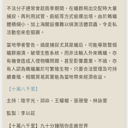
不法分子通常會趁雨季期間，在蟻群飛出交配時大量
捕捉，再利用試管、廁紙等方式偷運出境。由於螞蟻
體積細小，加上海關設備難以偵測活體昆蟲，令走私
活動愈來愈猖獗。
當地學者警告，過度捕捉尤其是蟻后，可能導致整個
蟻群崩潰，破壞生態系統。而非法輸入外來螞蟻，亦
有機會造成入侵物種問題，甚至影響農業。不過，亦
有人認為螞蟻屬於可繁殖生物，只要合法管理及可持
續養殖，相關貿易其實能為當地帶來經濟收益。
【十萬八千里】
主持：陸宇光、邱焱、王耀楊、張璟瑩、林詠雯
監製：李以莊
【十萬八千里】九十分鐘陪你走遍世界