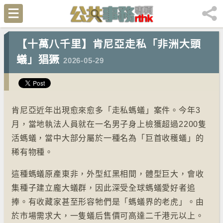
【十萬八千里】肯尼亞走私「非洲大頭
蟻」猖獗
2026-05-29
肯尼亞近年出現愈來愈多「走私螞蟻」案件。今年3
月，當地執法人員就在一名男子身上檢獲超過2200隻
活螞蟻，當中大部分屬於一種名為「巨首收穫蟻」的
稀有物種。
這種螞蟻原產東非，外型紅黑相間，體型巨大，會收
集種子建立龐大蟻群，因此深受全球螞蟻愛好者追
捧。有收藏家甚至形容牠們是「螞蟻界的老虎」。由
於市場需求大，一隻蟻后售價可高達二千港元以上。