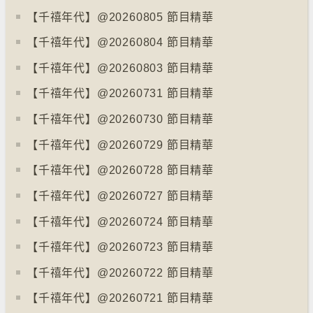
【千禧年代】@20260805 節目精華
【千禧年代】@20260804 節目精華
【千禧年代】@20260803 節目精華
【千禧年代】@20260731 節目精華
【千禧年代】@20260730 節目精華
【千禧年代】@20260729 節目精華
【千禧年代】@20260728 節目精華
【千禧年代】@20260727 節目精華
【千禧年代】@20260724 節目精華
【千禧年代】@20260723 節目精華
【千禧年代】@20260722 節目精華
【千禧年代】@20260721 節目精華