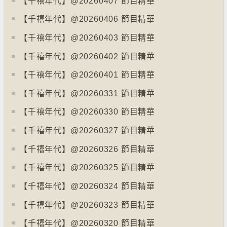
【千禧年代】@20260407 節目精華
【千禧年代】@20260406 節目精華
【千禧年代】@20260403 節目精華
【千禧年代】@20260402 節目精華
【千禧年代】@20260401 節目精華
【千禧年代】@20260331 節目精華
【千禧年代】@20260330 節目精華
【千禧年代】@20260327 節目精華
【千禧年代】@20260326 節目精華
【千禧年代】@20260325 節目精華
【千禧年代】@20260324 節目精華
【千禧年代】@20260323 節目精華
【千禧年代】@20260320 節目精華