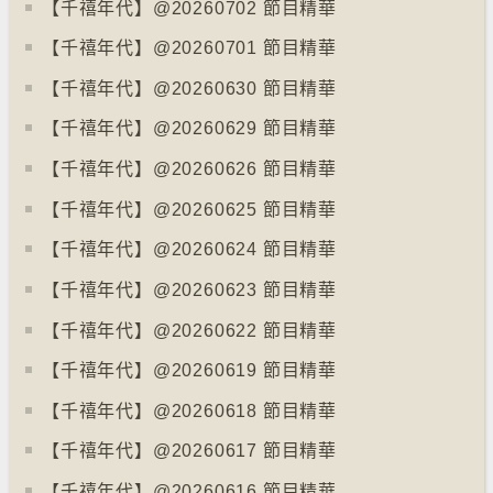
【千禧年代】@20260702 節目精華
【千禧年代】@20260701 節目精華
【千禧年代】@20260630 節目精華
【千禧年代】@20260629 節目精華
【千禧年代】@20260626 節目精華
【千禧年代】@20260625 節目精華
【千禧年代】@20260624 節目精華
【千禧年代】@20260623 節目精華
【千禧年代】@20260622 節目精華
【千禧年代】@20260619 節目精華
【千禧年代】@20260618 節目精華
【千禧年代】@20260617 節目精華
【千禧年代】@20260616 節目精華