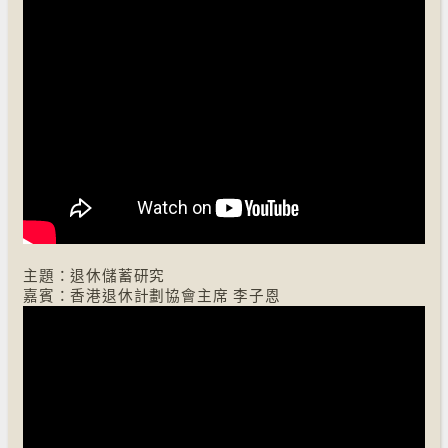
主題：退休儲蓄研究
嘉賓：香港退休計劃協會主席 李子恩