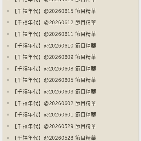
【千禧年代】@20260615 節目精華
【千禧年代】@20260612 節目精華
【千禧年代】@20260611 節目精華
【千禧年代】@20260610 節目精華
【千禧年代】@20260609 節目精華
【千禧年代】@20260608 節目精華
【千禧年代】@20260605 節目精華
【千禧年代】@20260603 節目精華
【千禧年代】@20260602 節目精華
【千禧年代】@20260601 節目精華
【千禧年代】@20260529 節目精華
【千禧年代】@20260528 節目精華