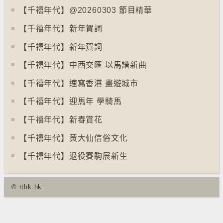
【千禧年代】@20260303 節目精華
【千禧年代】新年賀詞
【千禧年代】新年賀詞
【千禧年代】中西交匯 以馬譜新曲
【千禧年代】速寫香港 畫遊城市
【千禧年代】迎馬年 學騎馬
【千禧年代】新春賞花
【千禧年代】黃大仙信俗文化
【千禧年代】退役賽駒展新生
© rthk.hk