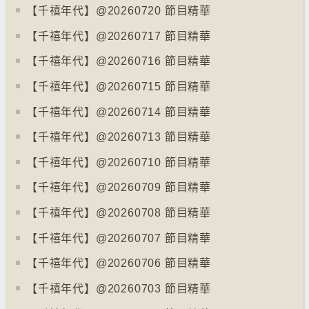
【千禧年代】@20260720 節目精華
【千禧年代】@20260717 節目精華
【千禧年代】@20260716 節目精華
【千禧年代】@20260715 節目精華
【千禧年代】@20260714 節目精華
【千禧年代】@20260713 節目精華
【千禧年代】@20260710 節目精華
【千禧年代】@20260709 節目精華
【千禧年代】@20260708 節目精華
【千禧年代】@20260707 節目精華
【千禧年代】@20260706 節目精華
【千禧年代】@20260703 節目精華