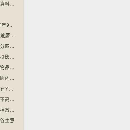
【十萬八千里】劍橋大學啟動計劃將舊式磁碟資料存檔
神
【十萬八千里】「黑猩猩之母」珍古德逝世 享年91歲
【十萬八千里】三名奧地利修女IG上發佈居於荒廢修道院情況結果廣受歡迎
【十萬八千里】國際自然保育聯盟確認長頸鹿分四個品種有助制訂保育方案
【十萬八千里】非洲聯盟支持爭取停用麥卡托投影法地點
【十萬八千里】南韓連鎖咖啡店禁顧客携大型物品以減少長期佔位辦公情況
【十萬八千里】丹麥動物園籲捐贈棄養寵物作園內動物食糧
【十萬八千里】⁠澳洲不容許十六歲以下兒童擁有YOUTUBE帳戶
【十萬八千里】單車大國荷蘭考慮限制踩單車不高於時速廿五公里
【十萬八千里】全AI生成樂團作品在串流平台播放率累積過百萬
票谷生意