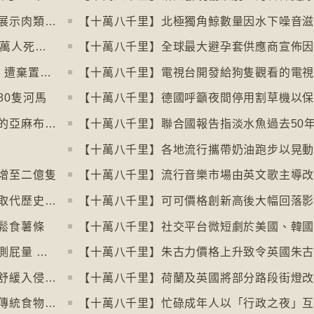
【十萬八千里】阿姆斯特丹禁止公共空間展示肉類和化石燃料廣告已促進碳中和
【十萬八千里】聯合國報告指出每年有84萬人死於工作情況欠佳
【十萬八千里】每年逾3萬噸進口舊衣物 遭棄置於智利北部沙漠
【十萬八千里】電視台開發給狗隻觀看的電
80隻河馬
【十萬八千里】北愛爾蘭復興曾聞名於世的亞麻布產業
增至二億隻
【十萬八千里】英倫銀行發新鈔擬用動物取代歷史人物
鬆食薯條
【十萬八千里】美國研究發明智慧內褲監測屁量 以助改善消化系統
【十萬八千里】研究發現玩俄羅斯方塊能舒緩入侵性創傷後遺症
【十萬八千里】荷蘭及英國將部分路段街燈
【十萬八千里】意大利神秘美食組織保護傳統食物、烹飪方法和菜餚