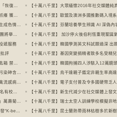
【十萬八千里】愈多酒店浴室沒門 掀民間「恢復浴室門」倡議運動
【十萬八千里】奧地利一母牛使用長柄刷抓癢 獲科學家確定懂得使用工具
【十萬八千里】印尼及馬來西亞禁用被拍生成色情影像的人工智能平台Grok
【十萬八千里】英國30多個五音不全合唱團將舉行十周年誌慶
【十萬八千里】 加沙停火後伯利恆重現聖誕
投遞服務
惹批評
【十萬八千里】基因突變捐精者致多名受精
【十萬八千里】米蘭禁用街頭自助入住鎖匙箱 禁自助入住民宿
【十萬八千里】阿根廷北部水源受火山源污染砷含量超標
【十萬八千里】烏干達親子鑑定非親生率高達
【十萬八千里】南極海豹及澳洲象海豹染禽流感病毒恐擴散
【十萬八千里】韓國六所頂尖大學拒收45名有校園暴力紀錄者入學
【十萬八千里】新生代減少在社交媒體上發
【十萬八千里】墨西哥亡靈節「亡靈之花」萬壽菊失收
【十萬八千里】瑞士太空人訓練學校模擬非
【十萬八千里】各國生產韓式美容產品 引發“K-beauty”定義討論