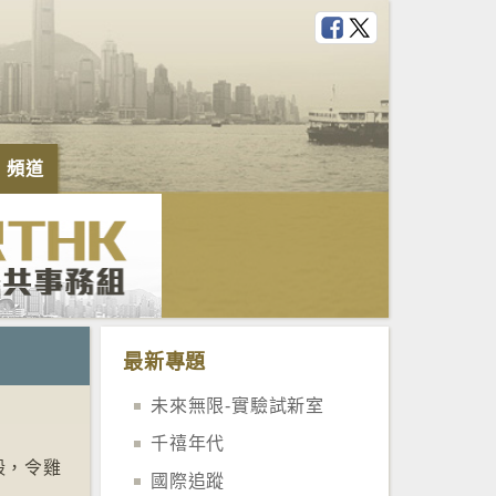
e 頻道
最新專題
未來無限-實驗試新室
千禧年代
蛋殼，令雞
國際追蹤