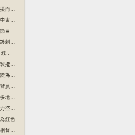
【十萬八千里】北極獨角鯨數量因水下噪音滋擾而減少
【十萬八千里】全球最大避孕套供應商宣佈因中東戰事漲價
視節目
【十萬八千里】德國呼籲夜間停用割草機以保護刺蝟等動物
【十萬八千里】聯合國報告指淡水魚過去50年減少逾八成
【十萬八千里】各地流行攜帶奶油跑步以晃動製造新鮮牛油
【十萬八千里】流行音樂市場由英文歌主導改變為多國語言歌曲
【十萬八千里】可可價格創新高後大幅回落影響農民生計
【十萬八千里】社交平台微短劇於美國、韓國多地掀熱潮
【十萬八千里】朱古力價格上升致令英國朱古力盜竊案高升
改為紅色
【十萬八千里】忙碌成年人以「行政之夜」互相督促完成擱置私務