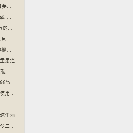
【十萬八千里】大眾緬懷2016年社交媒體純真美好體驗
【十萬八千里】歐盟及澳洲多國推數碼入境系統 毋須護照蓋章
【十萬八千里】芬蘭培養學生辨識 AI 深偽內容的能力
氣氛
【十萬八千里】韓國學測英文科試題過深 出題機構院長引咎辭職
兒童患癌
【十萬八千里】韓國拘捕四人涉駭入12萬鏡頭製色情內容
98%
【十萬八千里】電子支付普及令多國硬幣乏人使用甚至停產
文
地球生活
【十萬八千里】昆士蘭熱帶雨林枯樹多於新樹令二氧化碳釋出量多於吸收量