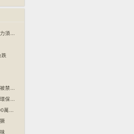
【十萬八千里】阿根廷法庭宣判金魚有感知能力須從壽司店移走
急跌
墓
【十萬八千里】美加邊境跨國圖書館美國正門被禁另開「加拿大」門
【十萬八千里】德國巴伐利亞州以地區貨幣作環保金融工具
【十萬八千里】印度以新電腦系統改卷致逾200萬考生成績或有出錯
猖獗
好味