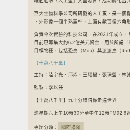
嘅胚胎喺「人工蛋」入面發育，成功孵化出共
巨大生物科學公司所研發的人工蛋，是一個
，外形像一個半熟蛋杯，上面有數百個六角
負責今次實驗的科技公司，在2021年成立
目前已籌集大約6.2億美元資金，用於所謂
目標物種，包括恐鳥（Moa）與渡渡鳥（dod
【十萬八千里】
主持：陸宇光、邱焱、王耀楊、張璟瑩、林
監製：李以莊
【十萬八千里】九十分鐘陪你走遍世界
逢星期六上午10時30分至中午12時FM92.
專題分類：
國際追蹤