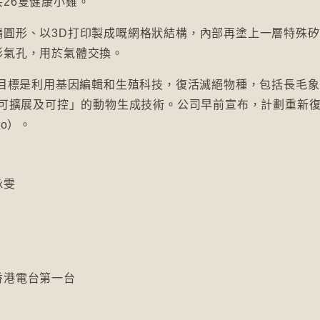
26隻健康小雞。
橢圓形、以3D打印製成嘅網格狀結構，內部再塗上一層特殊
形氣孔，用於氣體交換。
，目標是利用基因編輯和生殖科技，復活滅絕物種，包括長毛
「可擴展及可控」的動物生成技術。公司早前宣布，計劃重新
o）。
詠雯
6香港電台第一台