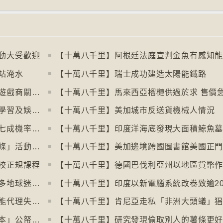
動大受歡迎
站淹水
【十萬八千里】瑞士成功建造太陽能鐵路
【十萬八千里】歐盟審議消費者抗議電子遊戲商關閉伺服器
【十萬八千里】馬來西亞榴槤供過於求 售價
【十萬八千里】芬蘭圖書館轉型成多功能學習及娛樂中心
【十萬八千里】美加城市反送貨機械人情況
【十萬八千里】研究發現人類漫步高達約七成機率「逆時針」行走
【十萬八千里】印度洋海底發現大面積鯨魚
【十萬八千里】芬蘭北部滑雪場以「尋金條」活動吸引遊客
校正規課程
【十萬八千里】世界盃伊朗、塞內加爾等多地球迷入境美國極有可能被拒絕入境
【十萬八千里】紐約科技公司研究人工智能代理失控情況
【十萬八千里】肯尼亞走私「非洲大頭蟻」
【十萬八千里】瑞典提出「從螢幕回歸書本」公帑購買實體書
【十萬八千里】研究發現偷取別人的薯條更