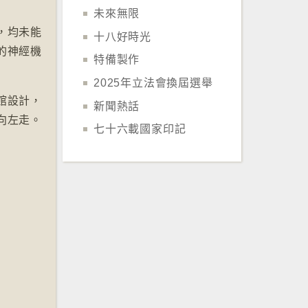
未來無限
，均未能
十八好時光
的神經機
特備製作
2025年立法會換屆選舉
館設計，
新聞熱話
向左走。
七十六載國家印記