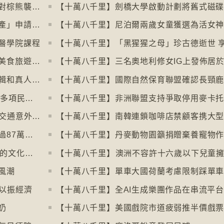
【十萬八千里】日本允許「緊急槍獵」應對棕熊襲擊人類事件急增
【十萬八千里】土耳其撒回「保護傳統特產」申請德國烤肉多樣性獲保護
【十萬八千里】尼泊爾兩歲女童獲選為活女
醫學院課程
【十萬八千里】巴黎芝士博物館開幕引發美食旅遊熱潮
【十萬八千里】加州生物學家播放電影剪輯和真人聲音驅狼
【十萬八千里】⁠微軟成立50周年全球仍有多項民生系統沿用舊視窗系統
【十萬八千里】⁠芬蘭赫爾辛基過去一年零交通意外致死個案
【十萬八千里】世衞報告估計全球每年超過87萬死亡個案與孤獨病有關
【十萬八千里】「食鬼」電子遊戲45周年的文化現象
風潮
以振經濟
奶
【十萬八千里】美國戲院市道疲弱推半價戲