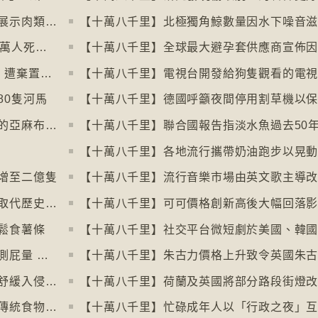
【十萬八千里】阿姆斯特丹禁止公共空間展示肉類和化石燃料廣告已促進碳中和
【十萬八千里】聯合國報告指出每年有84萬人死於工作情況欠佳
【十萬八千里】每年逾3萬噸進口舊衣物 遭棄置於智利北部沙漠
【十萬八千里】電視台開發給狗隻觀看的電
80隻河馬
【十萬八千里】北愛爾蘭復興曾聞名於世的亞麻布產業
增至二億隻
【十萬八千里】英倫銀行發新鈔擬用動物取代歷史人物
鬆食薯條
【十萬八千里】美國研究發明智慧內褲監測屁量 以助改善消化系統
【十萬八千里】研究發現玩俄羅斯方塊能舒緩入侵性創傷後遺症
【十萬八千里】荷蘭及英國將部分路段街燈
【十萬八千里】意大利神秘美食組織保護傳統食物、烹飪方法和菜餚