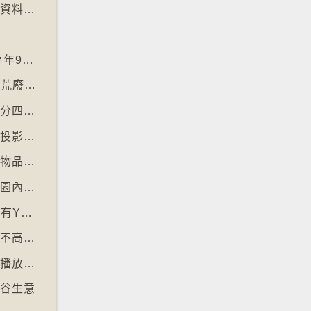
【十萬八千里】劍橋大學啟動計劃將舊式磁碟資料存檔
神
【十萬八千里】「黑猩猩之母」珍古德逝世 享年91歲
【十萬八千里】三名奧地利修女IG上發佈居於荒廢修道院情況結果廣受歡迎
【十萬八千里】國際自然保育聯盟確認長頸鹿分四個品種有助制訂保育方案
【十萬八千里】非洲聯盟支持爭取停用麥卡托投影法地點
【十萬八千里】南韓連鎖咖啡店禁顧客携大型物品以減少長期佔位辦公情況
【十萬八千里】丹麥動物園籲捐贈棄養寵物作園內動物食糧
【十萬八千里】⁠澳洲不容許十六歲以下兒童擁有YOUTUBE帳戶
【十萬八千里】單車大國荷蘭考慮限制踩單車不高於時速廿五公里
【十萬八千里】全AI生成樂團作品在串流平台播放率累積過百萬
票谷生意