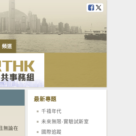
e 頻道
最新專題
千禧年代
未來無限-實驗試新室
且無論在
國際追蹤