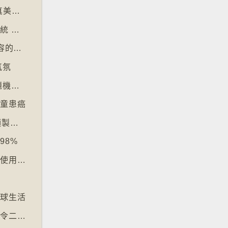
【十萬八千里】大眾緬懷2016年社交媒體純真美好體驗
【十萬八千里】歐盟及澳洲多國推數碼入境系統 毋須護照蓋章
【十萬八千里】芬蘭培養學生辨識 AI 深偽內容的能力
氣氛
【十萬八千里】韓國學測英文科試題過深 出題機構院長引咎辭職
兒童患癌
【十萬八千里】韓國拘捕四人涉駭入12萬鏡頭製色情內容
98%
【十萬八千里】電子支付普及令多國硬幣乏人使用甚至停產
文
地球生活
【十萬八千里】昆士蘭熱帶雨林枯樹多於新樹令二氧化碳釋出量多於吸收量