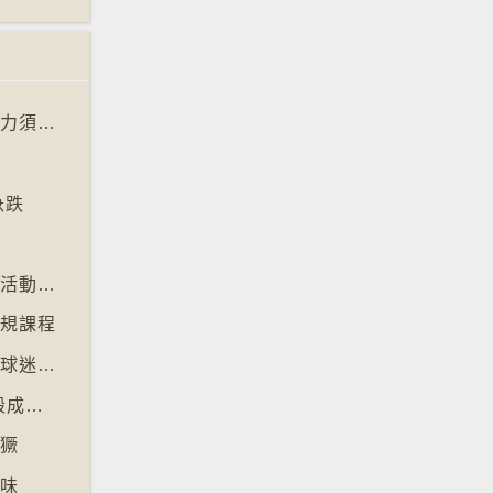
【十萬八千里】阿根廷法庭宣判金魚有感知能力須從壽司店移走
急跌
【十萬八千里】芬蘭北部滑雪場以「尋金條」活動吸引遊客
正規課程
【十萬八千里】世界盃伊朗、塞內加爾等多地球迷入境美國極有可能被拒絕入境
【十萬八千里】美國科技公司3D打印人工蛋殼成功孵化小雞
猖獗
好味