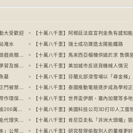
動大受歡迎
站淹水
【十萬八千里】瑞士成功建造太陽能鐵路
【十萬八千里】歐盟審議消費者抗議電子遊戲商關閉伺服器
【十萬八千里】馬來西亞榴槤供過於求 售價
【十萬八千里】芬蘭圖書館轉型成多功能學習及娛樂中心
【十萬八千里】美加城市反送貨機械人情況
魚墓
【十萬八千里】美加邊境跨國圖書館美國正門被禁另開「加拿大」門
【十萬八千里】泰國推動電競逐步成為學校
【十萬八千里】德國巴伐利亞州以地區貨幣作環保金融工具
【十萬八千里】印度以新電腦系統改卷致逾200萬考生成績或有出錯
【十萬八千里】紐約科技公司研究人工智能代理失控情況
【十萬八千里】肯尼亞走私「非洲大頭蟻」
【十萬八千里】瑞典提出「從螢幕回歸書本」公帑購買實體書
【十萬八千里】研究發現偷取別人的薯條更