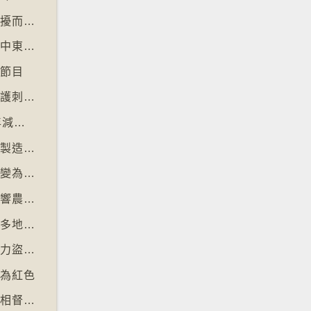
【十萬八千里】北極獨角鯨數量因水下噪音滋擾而減少
【十萬八千里】全球最大避孕套供應商宣佈因中東戰事漲價
視節目
【十萬八千里】德國呼籲夜間停用割草機以保護刺蝟等動物
【十萬八千里】聯合國報告指淡水魚過去50年減少逾八成
【十萬八千里】各地流行攜帶奶油跑步以晃動製造新鮮牛油
【十萬八千里】流行音樂市場由英文歌主導改變為多國語言歌曲
【十萬八千里】可可價格創新高後大幅回落影響農民生計
【十萬八千里】社交平台微短劇於美國、韓國多地掀熱潮
【十萬八千里】朱古力價格上升致令英國朱古力盜竊案高升
改為紅色
【十萬八千里】忙碌成年人以「行政之夜」互相督促完成擱置私務