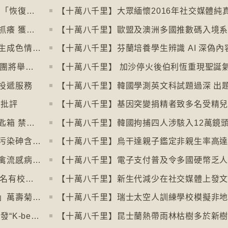
【十萬八千里】愈多酒店浴室沒門 掀民間「恢復浴室門」倡議運動
【十萬八千里】奧地利一母牛使用長柄刷抓癢 獲科學家確定懂得使用工具
【十萬八千里】印尼及馬來西亞禁用被拍生成色情影像的人工智能平台Grok
【十萬八千里】英國30多個五音不全合唱團將舉行十周年誌慶
【十萬八千里】 加沙停火後伯利恆重現聖誕
投遞服務
惹批評
【十萬八千里】基因突變捐精者致多名受精
【十萬八千里】米蘭禁用街頭自助入住鎖匙箱 禁自助入住民宿
【十萬八千里】阿根廷北部水源受火山源污染砷含量超標
【十萬八千里】烏干達親子鑑定非親生率高達
【十萬八千里】南極海豹及澳洲象海豹染禽流感病毒恐擴散
【十萬八千里】韓國六所頂尖大學拒收45名有校園暴力紀錄者入學
【十萬八千里】新生代減少在社交媒體上發
【十萬八千里】墨西哥亡靈節「亡靈之花」萬壽菊失收
【十萬八千里】瑞士太空人訓練學校模擬非
【十萬八千里】各國生產韓式美容產品 引發“K-beauty”定義討論