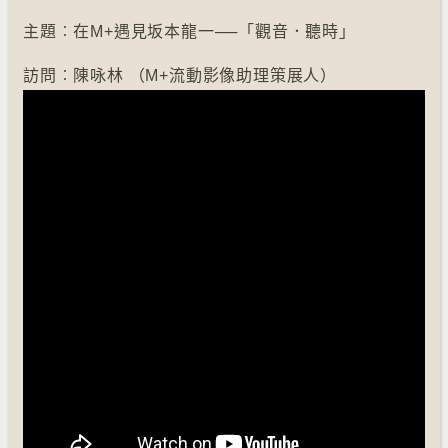
主題︰在M+遇見坂本龍一──「觀音．聽時」
訪問︰陳咏林 （M+流動影像助理策展人）