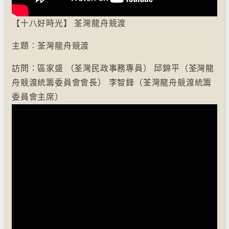
【十八好時光】 荃灣龍舟競渡
主題︰荃灣龍舟競渡
訪問︰區家盛 （荃灣民政事務專員） 邱錦平（荃灣龍
舟競渡統籌委員會會長） 李智鋒（荃灣龍舟競渡統籌
委員會主席）