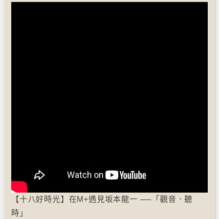
【十八好時光】在M+遇見坂本龍一 ──「觀音．聽
時」