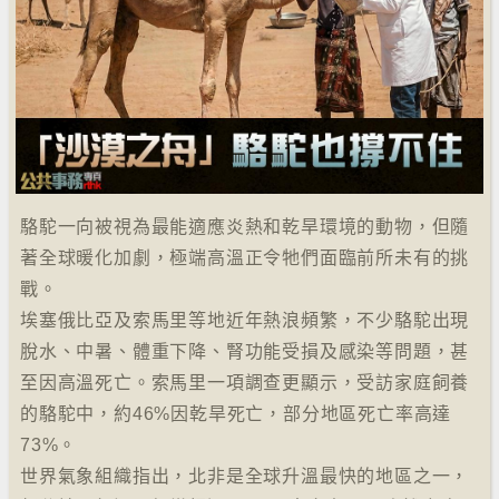
駱駝一向被視為最能適應炎熱和乾旱環境的動物，但隨
著全球暖化加劇，極端高溫正令牠們面臨前所未有的挑
戰。
埃塞俄比亞及索馬里等地近年熱浪頻繁，不少駱駝出現
脫水、中暑、體重下降、腎功能受損及感染等問題，甚
至因高溫死亡。索馬里一項調查更顯示，受訪家庭飼養
的駱駝中，約46%因乾旱死亡，部分地區死亡率高達
73%。
世界氣象組織指出，北非是全球升溫最快的地區之一，